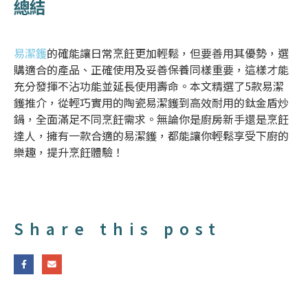
總結
易潔鑊
的確能讓日常烹飪更加輕鬆，但要善用其優勢，選
購適合的產品、正確使用及妥善保養同樣重要，這樣才能
充分發揮不沾功能並延長使用壽命。本文精選了5款
易潔
鑊推介
，從輕巧實用的
陶瓷易潔鑊
到高效耐用的鈦金盾炒
鍋，全面滿足不同烹飪需求。無論你是廚房新手還是烹飪
達人，擁有一款合適的易潔鑊，都能讓你輕鬆享受下廚的
樂趣，提升烹飪體驗！
Share this post