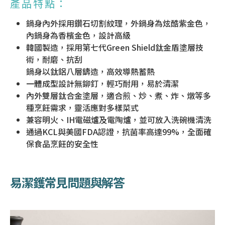
產品特點：
鍋身內外採用鑽石切割紋理，外鍋身為炫酷紫金色，
內鍋身為香檳金色，設計高級
韓國製造，採用第七代Green Shield鈦金盾塗層技
術，耐磨、抗刮
鍋身以鈦鋁八層鑄造，高效導熱蓄熱
一體成型設計無鉚釘，輕巧耐用，易於清潔
內外雙層鈦合金塗層，適合煎、炒、煮、炸、燉等多
種烹飪需求，靈活應對多樣菜式
兼容明火、IH電磁爐及電陶爐，並可放入洗碗機清洗
通過KCL與美國FDA認證，抗菌率高達99%，全面確
保食品烹飪的安全性
易潔鑊常見問題與解答