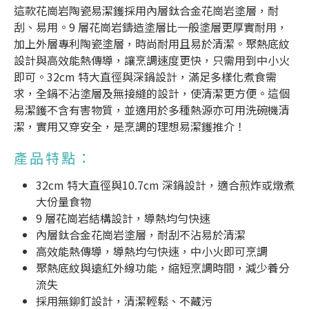
這款花崗岩
陶瓷易潔鑊
採用內層鈦合金花崗岩塗層，耐
刮、易用。9 層花崗岩鑄造塗層比一般塗層更厚實耐用，
加上外層專利陶瓷塗層，時尚耐用且易於清潔。聚熱底紋
設計與高效能熱傳導，讓烹調速度更快，只需用到中小火
即可。32cm 特大直徑與深鍋設計，滿足多樣化煮食需
求，全鍋不沾塗層及無接縫的設計，使清潔更方便。這個
易潔鑊不含有害物質，並適用於多種熱源亦可用洗碗機清
潔，實用又穿安全，是烹調的理想
易潔鑊推介
！
產品特點：
32cm 特大直徑與10.7cm 深鍋設計，適合煎炸或燉煮
大份量食物
9 層花崗岩結構設計，導熱均勻快速
內層鈦合金花崗岩塗層，耐刮不沾易於清潔
高效能熱傳導，導熱均勻快速，中小火即可烹調
聚熱底紋與遠紅外線功能，縮短烹調時間，減少養分
流失
採用無鉚釘設計，清潔輕鬆、不藏污