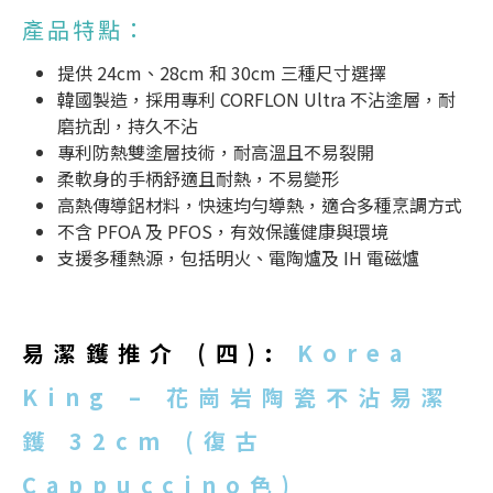
產品特點：
提供 24cm、28cm 和 30cm 三種尺寸選擇
韓國製造，採用專利 CORFLON Ultra 不沾塗層，耐
磨抗刮，持久不沾
專利防熱雙塗層技術，耐高溫且不易裂開
柔軟身的手柄舒適且耐熱，不易變形
高熱傳導鋁材料，快速均勻導熱，適合多種烹調方式
不含 PFOA 及 PFOS，有效保護健康與環境
支援多種熱源，包括明火、電陶爐及 IH 電磁爐
易潔鑊推介
(四):
Korea
King – 花崗岩陶瓷不沾易潔
鑊 32cm (復古
Cappuccino色)