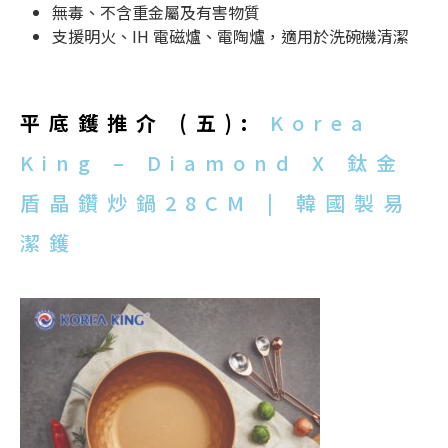
無毒、不含重金屬及有害物質
支援明火、IH 電磁爐、電陶爐，適用於洗碗機清潔
平底鑊推介 (五):
Korea
King – Diamond X 鈦金
盾晶鑽炒鍋28CM | 韓國製易
潔鑊