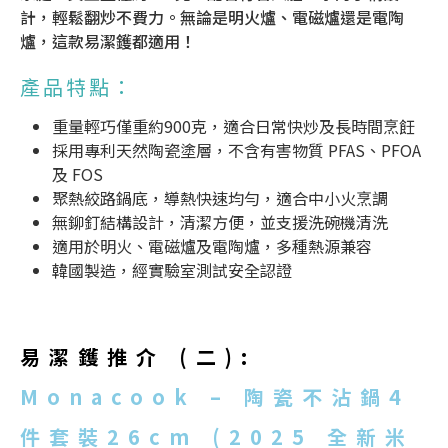
計，輕鬆翻炒不費力。無論是明火爐、電磁爐還是電陶
爐，這款易潔鑊都適用！
產品特點：
重量輕巧僅重約900克，適合日常快炒及長時間烹飪
採用專利天然陶瓷塗層，不含有害物質 PFAS、PFOA
及 FOS
聚熱絞路鍋底，導熱快速均勻，適合中小火烹調
無鉚釘結構設計，清潔方便，並支援洗碗機清洗
適用於明火、電磁爐及電陶爐，多種熱源兼容
韓國製造，經實驗室測試安全認證
易潔鑊推介
(二):
Monacook – 陶瓷不沾鍋4
件套裝26cm (2025 全新米