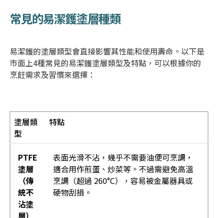
常見的
易潔鑊塗層
種類
易潔鑊的塗層類型會直接影響其性能和使用壽命。以下是
市面上4種常見的
易潔鑊塗層
類型及特點，可以根據你的
烹飪需求及習慣來選擇：
塗層類
特點
型
PTFE
表面光滑不沾，幾乎不需要油便可烹調，
塗層
適合用作煎蛋、炒菜等。不過需避免高溫
（傳
烹調（超過 260°C），容易被金屬器具或
統不
硬物刮損。
沾塗
層）