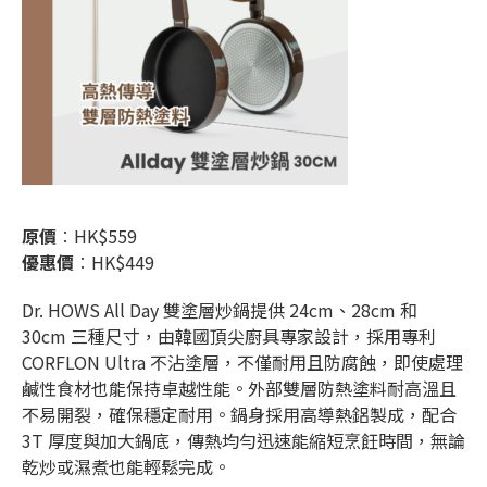
原價
︰HK$559
優惠價
︰HK$449
Dr. HOWS All Day 雙塗層炒鍋提供 24cm、28cm 和
30cm 三種尺寸，由韓國頂尖廚具專家設計，採用專利
CORFLON Ultra 不沾塗層，不僅耐用且防腐蝕，即使處理
鹹性食材也能保持卓越性能。外部雙層防熱塗料耐高溫且
不易開裂，確保穩定耐用。鍋身採用高導熱鋁製成，配合
3T 厚度與加大鍋底，傳熱均勻迅速能縮短烹飪時間，無論
乾炒或濕煮也能輕鬆完成。