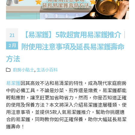
【易潔鑊】5款超實用易潔鑊推介｜
21
附使用注意事項及延長易潔鑊壽命
2 月
方法
廚房小貼士
,
生活小百科
易潔鑊
因其高效不沾和易清潔的特性，成為現代家庭廚房
中的必備工具。不論是炒菜、煎炸還是燉煮，易潔鑊都能
輕鬆應對，讓烹飪更加省時省力。然而，你是否知道正確
的使用及保養方法？本文將深入介紹
易潔鑊塗層
種類、使
用注意事項，並提供5款人氣
易潔鑊推介
，幫助你挑選適
合的易潔鑊，同時教你如何正確保養，助你大幅延長易潔
鑊壽命！