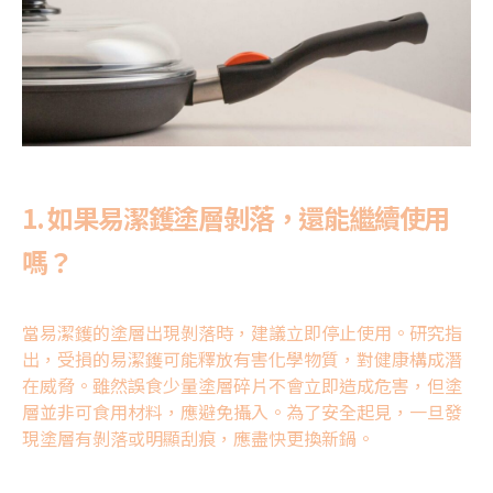
1. 如果
易潔鑊塗層剝落
，還能繼續使用
嗎？
當易潔鑊的塗層出現剝落時，建議立即停止使用。研究指
出，受損的易潔鑊可能釋放有害化學物質，對健康構成潛
在威脅。雖然誤食少量塗層碎片不會立即造成危害，但塗
層並非可食用材料，應避免攝入。為了安全起見，一旦發
現塗層有剝落或明顯刮痕，應盡快更換新鍋。