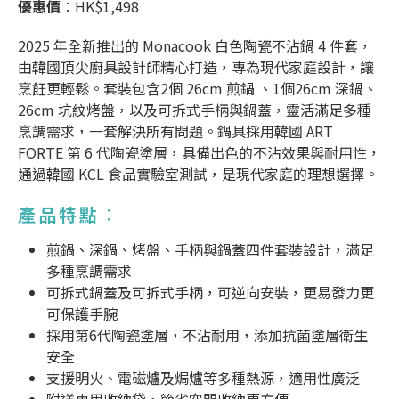
優惠價
︰HK$1,498
2025 年全新推出的 Monacook 白色陶瓷不沾鍋 4 件套，
由韓國頂尖廚具設計師精心打造，專為現代家庭設計，讓
烹飪更輕鬆。套裝包含2個 26cm 煎鍋 、1個26cm 深鍋、
26cm 坑紋烤盤，以及可拆式手柄與鍋蓋，靈活滿足多種
烹調需求，一套解決所有問題。鍋具採用韓國 ART
FORTE 第 6 代陶瓷塗層，具備出色的不沾效果與耐用性，
通過韓國 KCL 食品實驗室測試，是現代家庭的理想選擇。
產品特點
︰
煎鍋、深鍋、烤盤、手柄與鍋蓋四件套裝設計，滿足
多種烹調需求
可拆式鍋蓋及可拆式手柄，可逆向安裝，更易發力更
可保護手腕
採用第6代陶瓷塗層，不沾耐用，添加抗菌塗層衛生
安全
支援明火、電磁爐及焗爐等多種熱源，適用性廣泛
附送專用收納袋，節省空間收納更方便