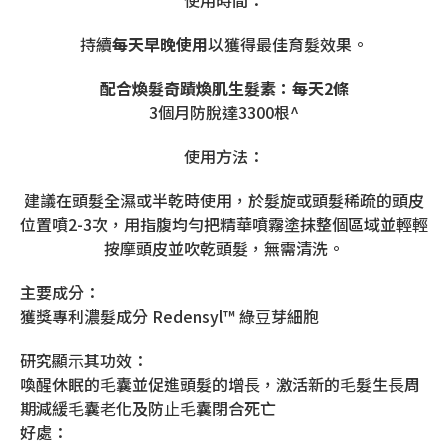
使用時間：
持續
每天早晚使用
以獲得最佳育髮效果。
配合煥髮奇蹟煥肌生髮素：每天2條
3個月防脫達3300根^
使用方法：
建議在頭髮全濕或半乾時使用，於髮旋或頭髮稀疏的頭皮
位置噴2-3次，用指腹均勻把精華噴霧塗抹整個區域並輕輕
按摩頭皮並吹乾頭髮，無需清洗。
主要成分：
獲獎專利濃髮成分 Redensyl™ 綠⾖芽細胞
研究顯⽰其功效：
喚醒休眠的⽑囊並促進頭髮的增⻑，激活新的⽑髮⽣⻑周
期減緩⽑囊⽼化及防⽌⽑囊閉合死亡
好處：