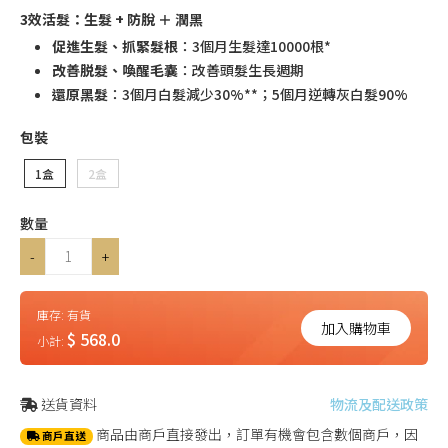
3效活髮：生髮 + 防脫 ＋ 潤黑
促進生髮、抓緊髮根
：3個月生髮達10000根*
改善脱髮、喚醒毛囊
：改善頭髮生長週期
還原黑髮
：3個月白髮減少30%**；5個月逆轉灰白髮90%
包裝
1盒
2盒
數量
-
+
庫存:
有貨
加入購物車
$ 568.0
小計:
送貨資料
物流及配送政策
商品由商戶直接發出，訂單有機會包含數個商戶，因
商戶直送