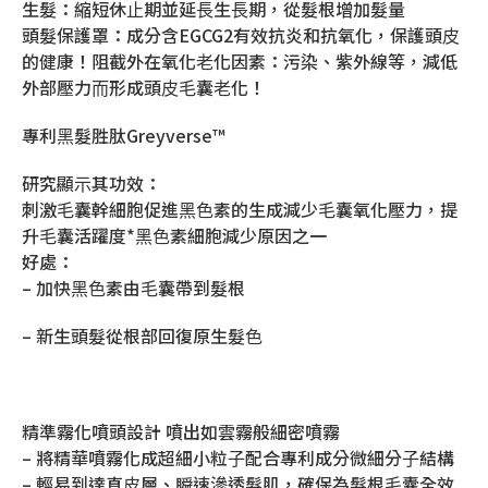
⽣髮：縮短休⽌期並延⻑⽣⻑期，從髮根增加髮量
頭髮保護罩：成分含EGCG2有效抗炎和抗氧化，保護頭⽪
的健康！阻截外在氧化⽼化因素：污染、紫外線等，減低
外部壓⼒⽽形成頭⽪⽑囊⽼化！
專利⿊髮胜肽Greyverse™
研究顯⽰其功效：
刺激⽑囊幹細胞促進⿊⾊素的⽣成減少⽑囊氧化壓⼒，提
升⽑囊活躍度*⿊⾊素細胞減少原因之⼀
好處：
– 加快⿊⾊素由⽑囊帶到髮根
– 新⽣頭髮從根部回復原⽣髮⾊
精準霧化噴頭設計 噴出如雲霧般細密噴霧
– 將精華噴霧化成超細⼩粒⼦配合專利成分微細分⼦結構
– 輕易到達真⽪層、瞬速滲透髮肌，確保為髮根⽑囊全效