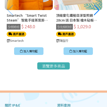
Smartech “Smart Twist
頂級窒化鐵槌目深型煎鍋
Steam” 智能手提蒸氣掛燙
28cm 送 日本製 檜木砧板
機 (SS-8108)
360*210*15mm
$ 248.0
$ 1,029.0
$ 698.0
$ 1,683.0
商戶直送
商戶直送
Smartech
瑞生行
加入購物籃
加入購物籃
瀏覽更多商品
關於 IP&E
資料查詢