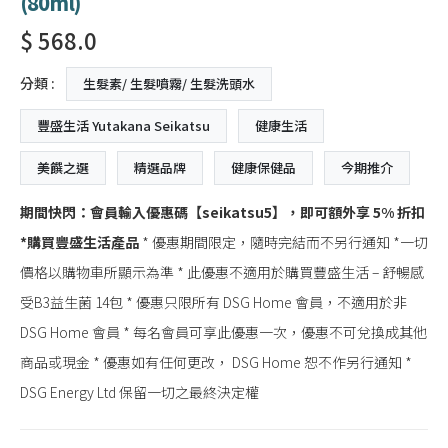
(80ml)
$ 568.0
分類 :
生髮素/ 生髮噴霧/ 生髮洗頭水
豐盛生活 Yutakana Seikatsu
健康生活
美饌之選
精選品牌
健康保健品
今期推介
期間快閃：會員輸入優惠碼【
seikatsu5
】，即可額外享
5%
折扣
*
購買豐盛生活產
品
* 優惠期間限定，隨時完結而不另行通知 *一切
價格以購物車所顯示為準 * 此優惠不適用於購買豐盛生活 – 舒暢感
受B3益生菌 14包 * 優惠只限所有 DSG Home 會員，不適用於非
DSG Home 會員 * 每名會員可享此優惠一次，優惠不可兌換成其他
商品或現金 * 優惠如有任何更改， DSG Home 恕不作另行通知 *
DSG Energy Ltd 保留一切之最終決定權