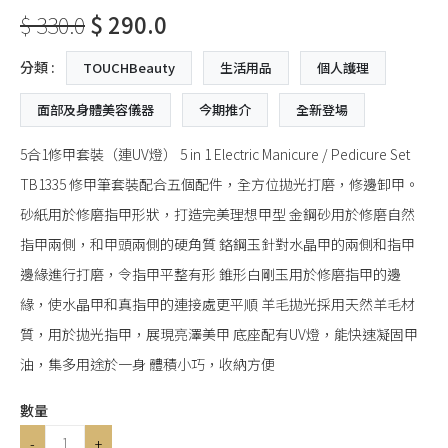
$ 330.0
$ 290.0
分類 :
TOUCHBeauty
生活用品
個人護理
面部及身體美容儀器
今期推介
全新登場
5合1修甲套裝（連UV燈） 5 in 1 Electric Manicure / Pedicure Set
TB1335 修甲筆套裝配合五個配件，全方位拋光打磨，修邊卸甲。
砂紙用於修磨指甲形狀，打造完美理想甲型 金鋼砂用於修磨自然
指甲兩側，和甲頭兩側的硬角質 鉻鋼玉針對水晶甲的兩側和指甲
邊緣進行打磨，令指甲平整有形 錐形白剛玉用於修磨指甲的邊
緣，使水晶甲和真指甲的連接處更平順 羊毛拋光採用天然羊毛材
質，用於拋光指甲，展現亮澤美甲 底座配有UV燈，能快速凝固甲
油，集多用途於一身 體積小巧，收納方便
數量
-
+