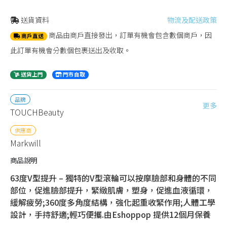
送貨資料
物流及配送政策
商品由商戶直接發出，訂單有機會包含數個商戶，因
商戶直送
此訂單有機會分數個包裹送出及收取。
送貨上門
門市自取
品牌
更多
TOUCHBeauty
供應商
Markwill
商品說明
63度V型提升 – 獨特的V型滾輪可以按摩臉部和身體的不同
部位，促進臉部提升，緊緻肌膚，塑身，促進血液循環，
緩解疲勞;360度多角度結構，強化起重收緊作用;人體工學
設計，手持舒適;輕巧便攜.由Eshoppop 提供12個月保養