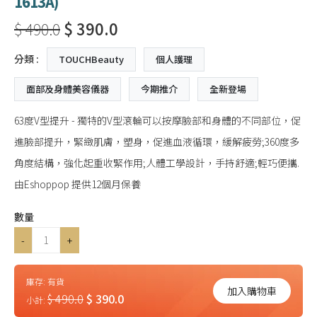
1613A)
$ 490.0
$ 390.0
分類 :
TOUCHBeauty
個人護理
面部及身體美容儀器
今期推介
全新登場
63度V型提升 - 獨特的V型滾輪可以按摩臉部和身體的不同部位，促
進臉部提升，緊緻肌膚，塑身，促進血液循環，緩解疲勞;360度多
角度結構，強化起重收緊作用;人體工學設計，手持舒適;輕巧便攜.
由Eshoppop 提供12個月保養
數量
-
+
庫存:
有貨
加入購物車
$ 490.0
$ 390.0
小計: