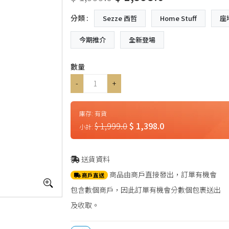
分類 :
Sezze 西哲
Home Stuff
座
今期推介
全新登場
數量
-
+
庫存:
有貨
$ 1,999.0
$ 1,398.0
小計:
送貨資料
商品由商戶直接發出，訂單有機會
商戶直送
包含數個商戶，因此訂單有機會分數個包裹送出
及收取。