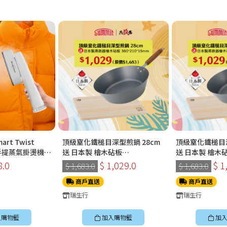
art Twist
頂級窒化鐵槌目深型煎鍋 28cm
頂級窒化鐵槌目深
能手提蒸氣掛燙機
送 日本製 檜木砧板
送 日本製 檜木
360*210*15mm
360*210*15m
8.0
$ 1,029.0
$ 1
$ 1,683.0
$ 1,683.0
商戶直送
商戶直送
瑞生行
瑞生行
入購物籃
加入購物籃
加入