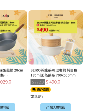
型煎鍋 28cm
SEIRO蒸籠系列 琺瑯鍋 純白色
SEIRO蒸籠系列
砧板
18cm 送 蒸飯布 700x650mm
18cm 送 蒸飯布 
m
,029.0
$ 490.0
$ 490
$ 772.0
$ 772.0
商戶直送
商戶直送
瑞生行
瑞生行
購物籃
加入購物籃
加入