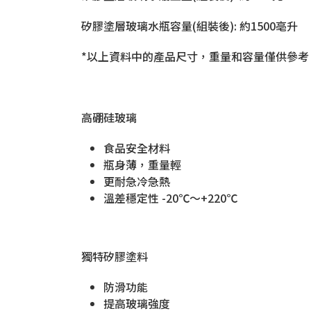
矽膠塗層玻璃水瓶容量(組裝後): 約1500亳升
*以上資料中的產品尺寸，重量和容量僅供參考
高硼硅玻璃
食品安全材料
瓶身薄，重量輕
更耐急冷急熱
溫差穩定性 -20℃〜+220℃
獨特矽膠塗料
防滑功能
提高玻璃強度