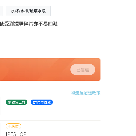
水杯/水樽/玻璃水瓶
即使受到撞擊碎片亦不易四濺
已售罄
物流及配送政策
送貨上門
門市自取
供應商
IPESHOP