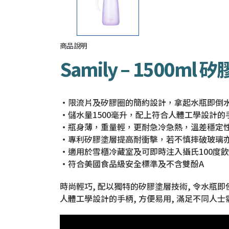
商品說明
Samily – 1500m
•限流片及矽膠圈的簡約設計，拿起水瓶即倒水,
•儲水量1500毫升，配上符合人體工學設計的
•瓶身薄，重量輕，更耐急冷急熱，溫差穩定性 -
•專利矽膠塗層提高耐衝擊，若不慎摔破玻璃
•適用於雪櫃冷藏室及可即時注入攝氏100度
•符合美國食品級安全標準及不含雙酚A
時尚輕巧, 配以獨特的矽膠塗層技術, 令水瓶
人體工學設計的手柄, 方便易用, 滿足不同人士