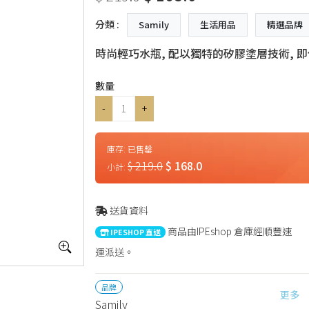
分類 :
Samily
生活用品
精選品牌
時尚輕巧水瓶, 配以獨特的矽膠塗層技術, 
數量
-
+
庫存:
已售罄
$ 219.0
$ 168.0
小計:
送貨資料
商品由IPEshop 倉庫經順豐速
IPESHOP 直送
運派送。
品牌
更多
Samily