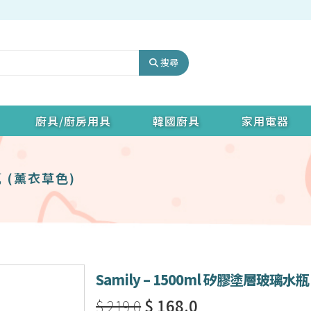
搜尋
廚具/廚房用具
韓國廚具
家用電器
瓶 (薰衣草色)
Samily – 1500ml 矽膠塗層玻璃水
$ 219.0
$ 168.0