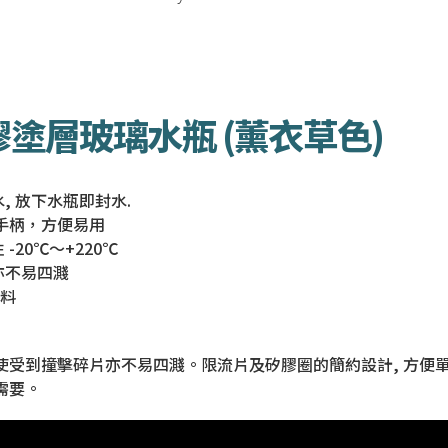
l 矽膠塗層玻璃水瓶 (薰衣草色)
 放下水瓶即封水.
手柄，方便易用
20℃〜+220℃
亦不易四濺
飲料
即使受到撞擊碎片亦不易四濺。限流片及矽膠圈的簡約設計, 方便
需要。