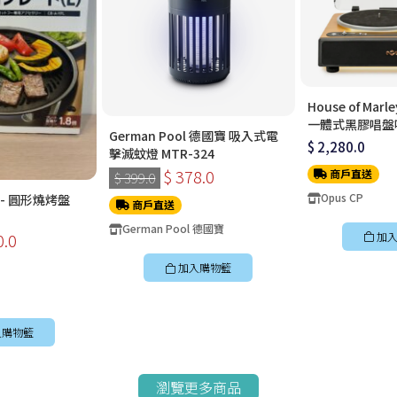
House of Marle
一體式黑膠唱盤
German Pool 德國寶 吸入式電
$ 2,280.0
擊滅蚊燈 MTR-324
$ 378.0
商戶直送
$ 399.0
Opus CP
牌 - 圓形燒烤盤
商戶直送
German Pool 德國寶
加入
0.0
加入購物籃
入購物籃
瀏覽更多商品