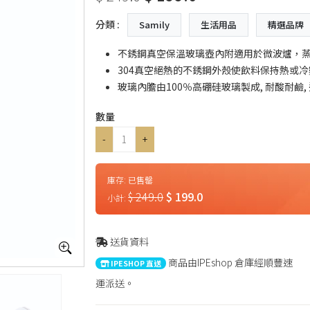
分類 :
Samily
生活用品
精選品牌
不銹鋼真空保溫玻璃壺內附適用於微波爐，蒸
304真空絕熱的不銹鋼外殼使飲料保持熱或
玻璃內膽由100％高硼硅玻璃製成, 耐酸耐鹼
數量
-
+
庫存:
已售罄
$ 249.0
$ 199.0
小計:
送貨資料
商品由IPEshop 倉庫經順豐速
IPESHOP 直送
運派送。