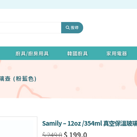
搜尋
廚具/廚房用具
韓國廚具
家用電器
溫玻璃壺 (粉藍色)
Samily – 12oz /354ml 真空保溫
$ 249.0
$ 199.0