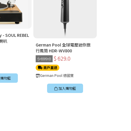
y - SOUL REBEL
喇叭
German Pool 全球電壓迷你旅
Fissler 菲仕
行風筒 HDR-WV800
$ 290.0
$ 629.0
$ 699.0
商戶直送
商戶直送
Fissler
German Pool 德國寶
購物籃
加入
加入購物籃