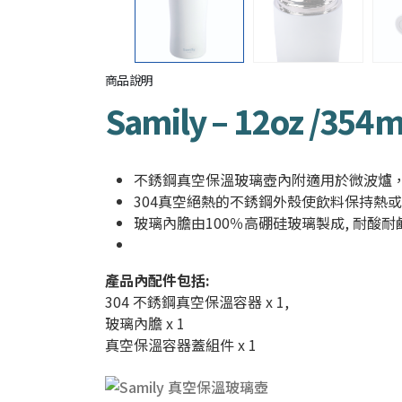
商品說明
Samily – 12oz /
不銹鋼真空保溫玻璃壺內附適用於微波爐，
304真空絕熱的不銹鋼外殼使飲料保持熱
玻璃內膽由100％高硼硅玻璃製成, 耐酸耐
產品內配件包括:
304
不銹鋼真空保溫容器
x 1,
玻璃內膽
x 1
真空保溫容器蓋組件
x 1