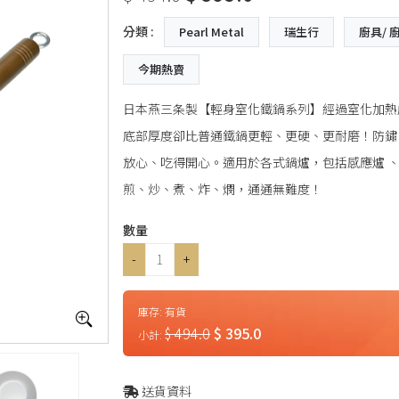
分類 :
Pearl Metal
瑞生行
廚具/ 
今期熱賣
日本燕三条製【輕身窒化鐵鍋系列】經過窒化加熱
底部厚度卻比普通鐵鍋更輕、更硬、更耐磨！防鏽
放心、吃得開心。適用於各式鍋爐，包括感應爐 
煎、炒、煮、炸、燘，通通無難度！
數量
-
+
庫存:
有貨
$ 494.0
$ 395.0
小計:
送貨資料