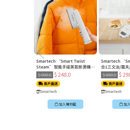
Smartech “Smart Twist
Smartech “Sm
Steam” 智能手提蒸氣掛燙機
合1三文治/窩夫/
(SS-8108)
2228
$ 248.0
$ 29
$ 698.0
$ 698.0
商戶直送
商戶直送
Smartech
Smartech
加入購物籃
加