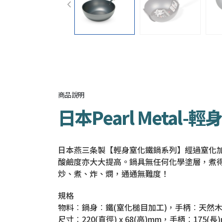
商品說明
日本Pearl Metal
日本燕三条製【輕身窒化鐵鍋系列】經過窒化
酸鹼度亦大大提高。鍋具無任何化學塗層，煮
炒、煮、炸、燘，通通無難度！
規格
物料︰鍋身︰鐵(窒化槌目加工)，手柄︰天然
尺寸︰220(直徑) x 68(高)mm，手柄︰175(