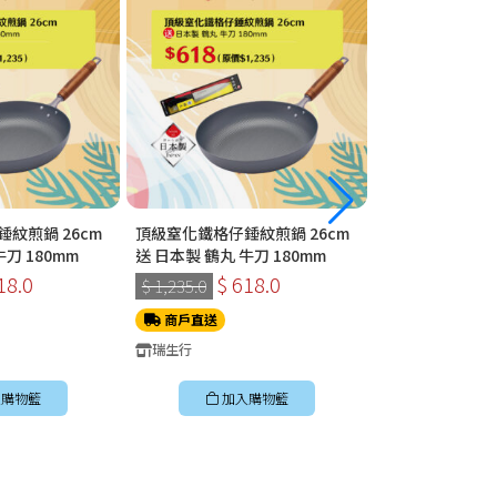
紋煎鍋 26cm
頂級窒化鐵格仔錘紋煎鍋 26cm
Smartech “Sm
刀 180mm
送 日本製 鶴丸 牛刀 180mm
智能便攜式電熱水樽
18.0
$ 618.0
$ 248
$ 1,235.0
$ 498.0
商戶直送
商戶直送
瑞生行
Smartech
購物籃
加入購物籃
加入