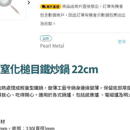
商品由商戶直接發出，訂單有機會
商戶直送
包含數個商戶，因此訂單有機會分數個包裹送出
及收取。
品牌
更多
Pearl Metal
-輕身窒化槌目鐵炒鍋 22cm
加熱處理成輕量型鐵鍋，旋薄工藝令鍋身邊緣變薄，保留底部厚
得放心、吃得開心。適用於各式鍋爐，包括感應爐 、電磁爐及明
木材
長)mm，底部︰130(直徑)mm