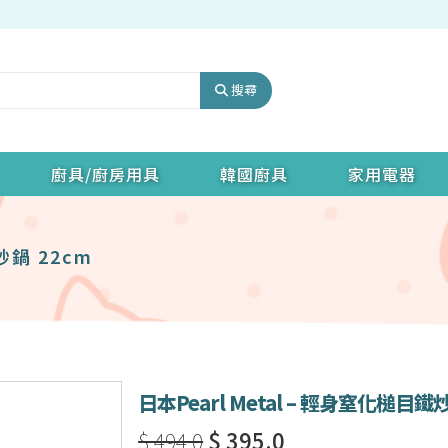
搜尋
廚具/廚房用具
韓國廚具
家用電器
炒鍋 22cm
日本Pearl Metal – 輕身窒化槌目鐵
$ 494.0
$ 395.0