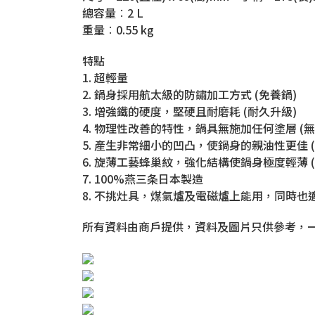
總容量︰2 L
重量︰0.55 kg
特點
1. 超輕量
2. 鍋身採用航太級的防鏽加工方式 (免養鍋)
3. 增強鐵的硬度，堅硬且耐磨耗 (耐久升級)
4. 物理性改善的特性，鍋具無施加任何塗層 (無
5. 產生非常細小的凹凸，使鍋身的親油性更佳 
6. 旋薄工藝蜂巢紋，強化結構使鍋身極度輕薄 
7. 100%燕三条日本製造
8. 不挑灶具，煤氣爐及電磁爐上能用，同時
所有資料由商戶提供，資料及圖片只供參考，