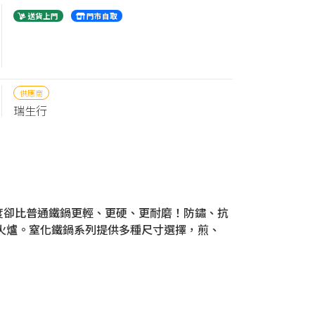
送貨上門
門市自取
供應商
瑞生行
度卻比普通鐵鍋更輕、更硬、更耐磨！防鏽、抗
火爐。窒化鐵鍋系列提供多種尺寸選擇，煎、