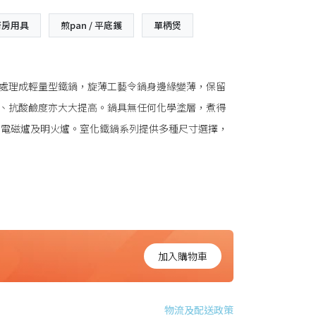
廚房用具
煎pan / 平底鑊
單柄煲
處理成輕量型鐵鍋，旋薄工藝令鍋身邊緣變薄，保留
、抗酸鹼度亦大大提高。鍋具無任何化學塗層，煮得
、電磁爐及明火爐。窒化鐵鍋系列提供多種尺寸選擇，
加入購物車
物流及配送政策