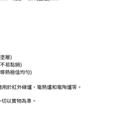
塗層)
(不易黏鍋)
(導熱極佳均勻)
也適用於紅外線爐，電熱爐和電陶爐等。
一切以實物為準。