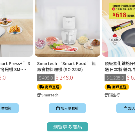
art Press+” 3
Smartech “Smart Food” 無
頂級窒化鐵格仔錘
冬甩機 SM-
線食物料理機 (SC-2848)
送 日本製 鶴丸 牛
8.0
$ 248.0
$ 6
$ 498.0
$ 1,235.0
商戶直送
商戶直送
Smartech
瑞生行
入購物籃
加入購物籃
加入
瀏覽更多商品