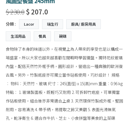
風圖型餐盤 245mm
$ 230.0
$ 207.0
分類 :
Lacor
瑞生行
廚具/ 廚房用具
生活用品
餐具
碗碟
食物除了本身的味道以外，在視覺上為人帶來的享受也足以構成一
場盛宴，所以大家也越來越喜歡在閒暇時學習擺盤。獨特花紋玻璃
內盤，配搭天然竹外框手柄，圓形設計，營造出一種典雅的歐洲復
古風。另外，竹製底座亦可獨立當作砧板使用，巧妙設計！ 規格
︰ 物料︰天然竹、玻璃 尺寸︰245(直徑) x 15(高)mm 重量︰0.96 kg
特點︰ 1. 玻璃製面板，既輕巧又耐用 2. 可拆卸竹底座，可單獨當
作砧板使用，組合後亦非常適合上桌 3. 天然環保竹製成外框，堅固
耐用，容易清洗 4. 帶手柄，易提取之餘又美觀 5. 表面光滑無氣
孔，乾淨衛生 6. 適合作牛扒、芝士、小食拼盤等美食的上菜碟