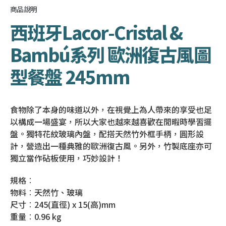
商品說明
西班牙Lacor-Cristal &
Bambú系列 歐洲復古風圖
型餐盤 245mm
食物除了本身的味道以外，在視覺上為人帶來的享受也足
以構成一場盛宴，所以大家也越來越喜歡在閒暇時學習擺
盤。獨特花紋玻璃內盤，配搭天然竹外框手柄，圓形設
計，營造出一種典雅的歐洲復古風。另外，竹製底座亦可
獨立當作砧板使用，巧妙設計！
規格︰
物料︰天然竹、玻璃
尺寸︰245(直徑) x 15(高)mm
重量︰0.96 kg