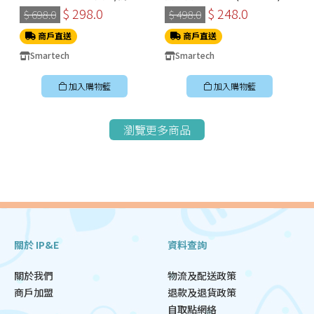
冬甩機 SM-2228
$ 298.0
$ 248.0
$ 698.0
$ 498.0
商戶直送
商戶直送
Smartech
Smartech
加入購物籃
加入購物籃
瀏覽更多商品
關於 IP&E
資料查詢
關於我們
物流及配送政策
商戶加盟
退款及退貨政策
自取點網絡