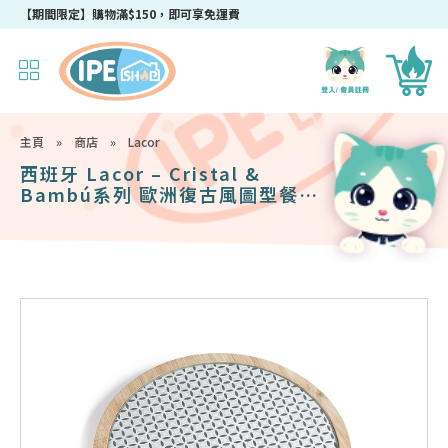
【期間限定】購物滿$150，即可享免運費
主頁
»
商店
»
Lacor
西班牙 Lacor – Cristal &
Bambú系列 歐洲復古風圖型餐盤
245mm