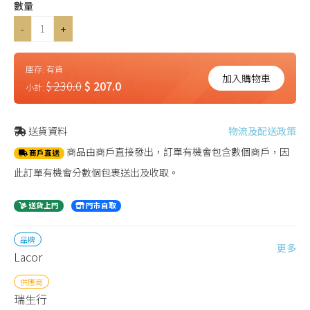
數量
-
+
庫存:
有貨
加入購物車
$ 230.0
$ 207.0
小計:
送貨資料
物流及配送政策
商品由商戶直接發出，訂單有機會包含數個商戶，因
商戶直送
此訂單有機會分數個包裹送出及收取。
送貨上門
門市自取
品牌
更多
Lacor
供應商
瑞生行