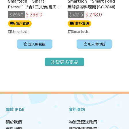
Smartech “Smart
Smartech “Smart Food”
Press+” 3合1三文治/窩夫/
無線食物料理機 (SC-2848)
冬甩機 SM-2228
$ 298.0
$ 248.0
$ 698.0
$ 498.0
商戶直送
商戶直送
Smartech
Smartech
加入購物籃
加入購物籃
瀏覽更多商品
關於 IP&E
資料查詢
關於我們
物流及配送政策
商戶加盟
退款及退貨政策