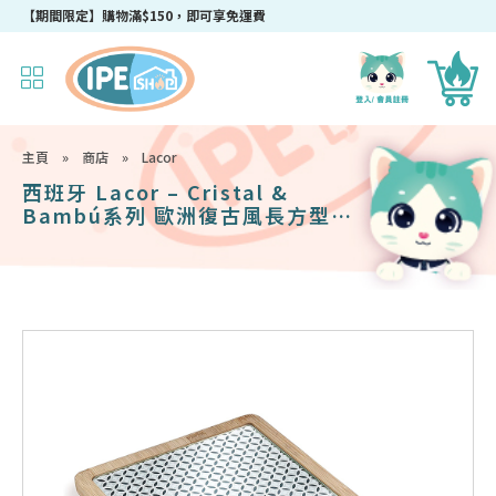
【期間限定】購物滿$150，即可享免運費
主頁
»
商店
»
Lacor
西班牙 Lacor – Cristal &
Bambú系列 歐洲復古風長方型餐
盤 280x185mm