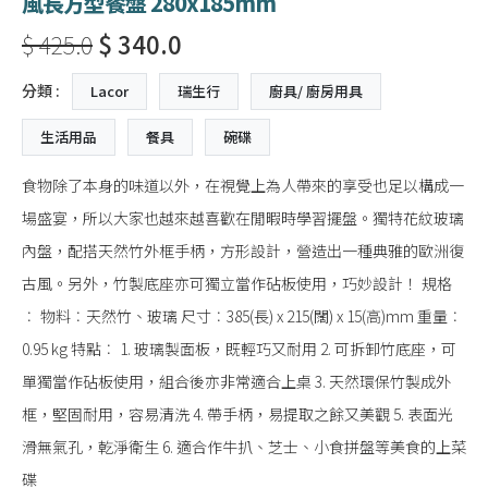
風長方型餐盤 280x185mm
$ 425.0
$ 340.0
分類 :
Lacor
瑞生行
廚具/ 廚房用具
生活用品
餐具
碗碟
食物除了本身的味道以外，在視覺上為人帶來的享受也足以構成一
場盛宴，所以大家也越來越喜歡在閒暇時學習擺盤。獨特花紋玻璃
內盤，配搭天然竹外框手柄，方形設計，營造出一種典雅的歐洲復
古風。另外，竹製底座亦可獨立當作砧板使用，巧妙設計！ 規格
︰ 物料︰天然竹、玻璃 尺寸︰385(長) x 215(闊) x 15(高)mm 重量︰
0.95 kg 特點︰ 1. 玻璃製面板，既輕巧又耐用 2. 可拆卸竹底座，可
單獨當作砧板使用，組合後亦非常適合上桌 3. 天然環保竹製成外
框，堅固耐用，容易清洗 4. 帶手柄，易提取之餘又美觀 5. 表面光
滑無氣孔，乾淨衛生 6. 適合作牛扒、芝士、小食拼盤等美食的上菜
碟