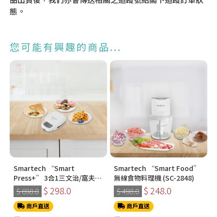
態。
您可能有興趣的商品...
Smartech “Smart
Smartech “Smart Food”
Press+” 3合1三文治/窩夫/
無線食物料理機 (SC-2848)
冬甩機 SM-2228
$ 298.0
$ 248.0
$ 698.0
$ 498.0
商戶直送
商戶直送