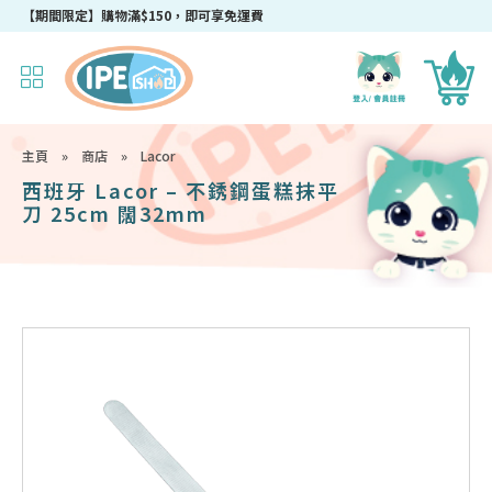
【期間限定】購物滿$150，即可享免運費
主頁
»
商店
»
Lacor
西班牙 Lacor – 不銹鋼蛋糕抹平
刀 25cm 闊32mm