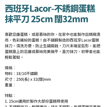
西班牙Lacor-不銹鋼蛋糕
抹平刀 25cm 闊32mm
喜歡忌廉蛋糕，或是慕絲的你，在家中也能製作出精緻漂
亮、色彩繽紛的蛋糕！由不鏽鋼製造的西班牙Lacor蛋糕
抹刀，清洗方便，防止生鏽腐蝕。刀片末端呈弧形，能把
蛋糕面上的忌廉或慕絲完美撫平。直刃抹刀，初學者也能
輕鬆駕馭。
規格︰
物料︰18/10不鏽鋼
尺寸︰250(長) x 32(闊)mm
重量︰
特點︰
1. 25cm適用於製作大部份蛋糕時使用
2. 不鏽鋼抹刀，軟硬適中，持久不變形，能把蛋糕完美撫