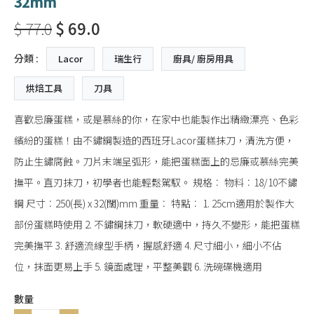
32mm
$ 77.0
$ 69.0
分類 :
Lacor
瑞生行
廚具/ 廚房用具
烘焙工具
刀具
喜歡忌廉蛋糕，或是慕絲的你，在家中也能製作出精緻漂亮、色彩
繽紛的蛋糕！由不鏽鋼製造的西班牙Lacor蛋糕抹刀，清洗方便，
防止生鏽腐蝕。刀片末端呈弧形，能把蛋糕面上的忌廉或慕絲完美
撫平。直刃抹刀，初學者也能輕鬆駕馭。 規格︰ 物料︰18/10不鏽
鋼 尺寸︰250(長) x 32(闊)mm 重量︰ 特點︰ 1. 25cm適用於製作大
部份蛋糕時使用 2. 不鏽鋼抹刀，軟硬適中，持久不變形，能把蛋糕
完美撫平 3. 舒適流線型手柄，握感舒適 4. 尺寸細小，細小不佔
位，抹面更易上手 5. 鏡面處理，平整美觀 6. 洗碗碟機適用
數量