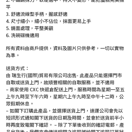
平
3. 舒適流線型手柄，握感舒適
4. 尺寸細小，細小不佔位，抹面更易上手
5. 鏡面處理，平整美觀
6. 洗碗碟機適用
所有資料由商戶提供，資料及圖片只供參考，一切以實物
為準。
送貨方式：
由 瑞生行(國際)貿易有限公司出售- 此產品只能選擇門市
自取或送貨上門，故順豐相關的自取服務，並不適用
– 商家使用 CXC 快遞倉配送上門，服務時間為星期一至五
上午九時至下午六時，星期六上午九時至中午十二時，公
眾假期休息。
– 如閣下訂購此產品，並選擇送貨上門，速運公司會先以
短訊形式通知閣下送貨的日期及時間，並會於送貨前半小
時再度致電閣下確認。 – 除了下單後收到的確認電郵，產
品出貨後，我們亦會傳送相關之追蹤號給閣下追蹤訂單狀