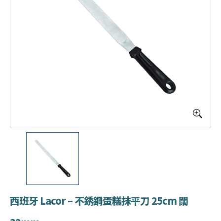
西班牙 Lacor – 不銹鋼蛋糕抹平刀 25cm 闊