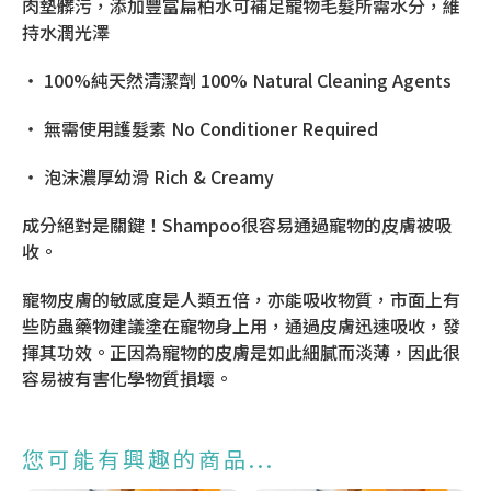
肉墊髒污，添加豐富扁柏水可補足寵物毛髮所需水分，維
持水潤光澤
・ 100%純天然清潔劑 100% Natural Cleaning Agents
・ 無需使用護髮素 No Conditioner Required
・ 泡沫濃厚幼滑 Rich & Creamy
成分絕對是關鍵！Shampoo很容易通過寵物的皮膚被吸
收。
寵物皮膚的敏感度是人類五倍，亦能吸收物質，市面上有
些防蟲藥物建議塗在寵物身上用，通過皮膚迅速吸收，發
揮其功效。正因為寵物的皮膚是如此細膩而淡薄，因此很
容易被有害化學物質損壞。
您可能有興趣的商品...