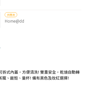
供應商
Home@dd
色
! 可拆式內蓋，方便清洗! 雙重安全，乾燒自動轉
籠、飯殼、量杯! 備有黑色及玫紅選擇!