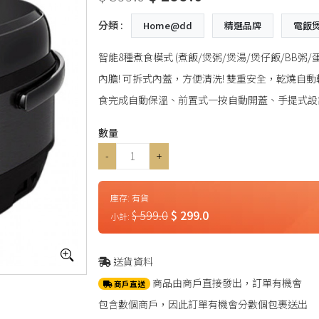
分類 :
Home@dd
精選品牌
電飯
智能8種煮食模式 (煮飯/煲粥/煲湯/煲仔飯/BB粥
內膽! 可拆式內蓋，方便清洗! 雙重安全，乾燒自
食完成自動保溫、前置式一按自動開蓋、手提式設計!
數量
-
+
庫存:
有貨
$ 599.0
$ 299.0
小計:
送貨資料
商品由商戶直接發出，訂單有機會
商戶直送
包含數個商戶，因此訂單有機會分數個包裹送出