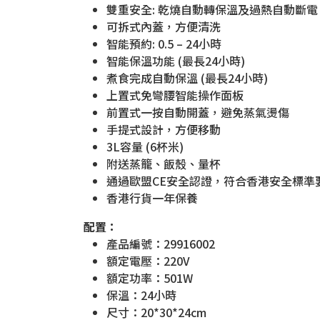
雙重安全: 乾燒自動轉保溫及過熱自動斷電
可拆式內蓋，方便清洗
智能預約: 0.5 – 24小時
智能保溫功能 (最長24小時)
煮食完成自動保溫 (最長24小時)
上置式免彎腰智能操作面板
前置式一按自動開蓋，避免蒸氣燙傷
手提式設計，方便移動
3L容量 (6杯米)
附送蒸籠、飯殼、量杯
通過歐盟CE安全認證，符合香港安全標準
香港行貨一年保養
配置：
產品編號：29916002
額定電壓：220V
額定功率：501W
保溫：24小時
尺寸：20*30*24cm