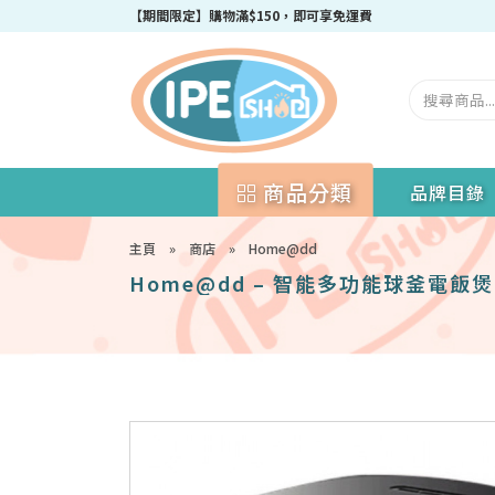
成為IPEshop會員，新會員即可獲得迎新$50購物優惠碼！
商品分類
品牌目錄
主頁
»
商店
»
Home@dd
Home@dd – 智能多功能球釜電飯煲 (3