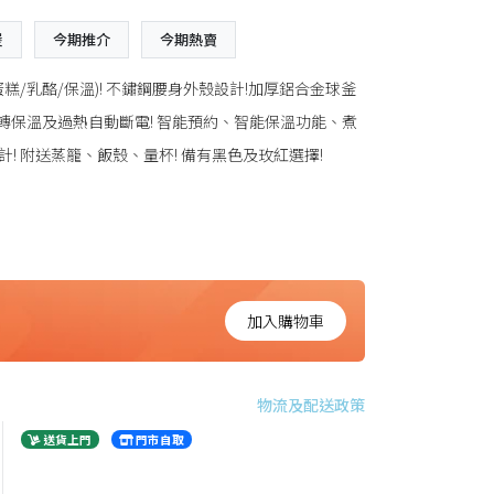
煲
今期推介
今期熱賣
/蛋糕/乳酪/保溫)! 不鏽鋼腰身外殼設計!加厚鋁合金球釜
動轉保溫及過熱自動斷電! 智能預約、智能保溫功能、煮
 附送蒸籠、飯殼、量杯! 備有黑色及玫紅選擇!
加入購物車
物流及配送政策
送貨上門
門市自取