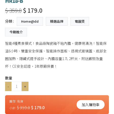
HR18-B
$ 359.0
$ 179.0
分類 :
Home@dd
精選品牌
電飯煲
今期推介
智能4種煮食模式！食品級陶瓷釉不粘內膽，健康易清洗！智能保
溫6小時、雙重安全保護、智能操作面板、透視式玻璃蓋、底部全
圈加熱、隱藏式提手設計、內膽容量1.7L 2杯米、附送飯殼及量
杯！CE安全認證，1年原廠保養！
數量
-
+
庫存:
有貨
加入購物車
$ 359.0
$ 179.0
小計: