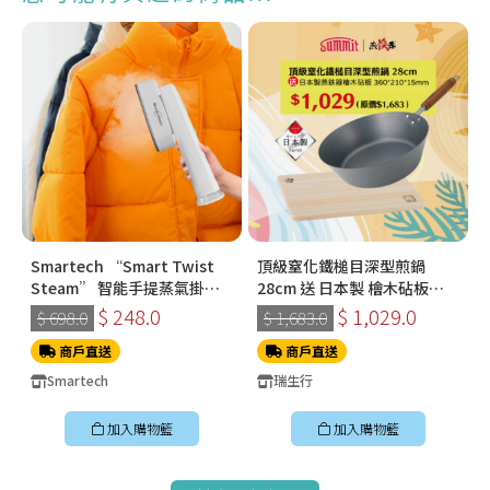
Smartech “Smart Twist
頂級窒化鐵槌目深型煎鍋
Steam” 智能手提蒸氣掛燙
28cm 送 日本製 檜木砧板
機 (SS-8108)
360*210*15mm
$ 248.0
$ 1,029.0
$ 698.0
$ 1,683.0
商戶直送
商戶直送
Smartech
瑞生行
加入購物籃
加入購物籃