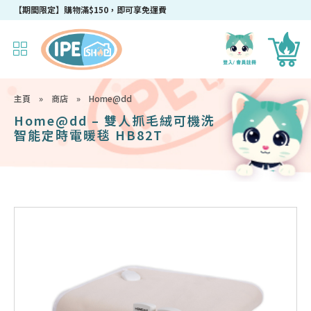
成為IPEshop會員，新會員即可獲得迎新$50購物優惠碼！
主頁
»
商店
»
Home@dd
Home@dd – 雙人抓毛絨可機洗
智能定時電暖毯 HB82T