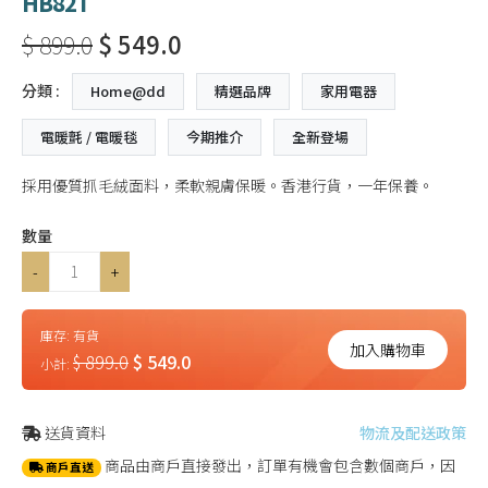
HB82T
$ 899.0
$ 549.0
分類 :
Home@dd
精選品牌
家用電器
電暖氈 / 電暖毯
今期推介
全新登場
採用優質抓毛絨面料，柔軟親膚保暖。香港行貨，一年保養。
數量
-
+
庫存:
有貨
加入購物車
$ 899.0
$ 549.0
小計:
送貨資料
物流及配送政策
商品由商戶直接發出，訂單有機會包含數個商戶，因
商戶直送