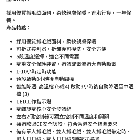
採用優質抓毛絨面料，柔軟親膚保暖。香港行貨，一年保
養。
產品特點：
採用優質抓毛絨面料，柔軟親膚保暖
可拆式控制器，拆卸後可機洗，安全方便
5段溫度選擇，適合不同需要
雙重安全保護裝置，過熱或電流過大自動斷電
1-10小時定時功能
預設啟動8小時後自動關機
智能降溫: 高溫檔 (5或4) 啟動3小時後自動降溫至中溫
檔 (3)
LED工作指示燈
雙螺旋雙核心安全發熱絲
左右2個控制器可獨立控制不同溫度和開關
通過歐盟CE安全認證，符合香港安全標準要求
備有單人抓毛絨、雙人抓毛絨、雙人抓毛絨帶定時、
單人貝貝絨、雙人貝貝絨5種款式選擇