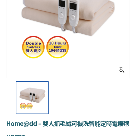
Home@dd – 雙人抓毛絨可機洗智能定時電暖毯