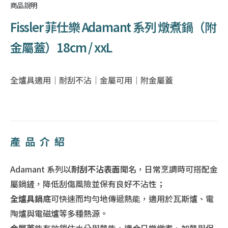
商品說明
Fissler 菲仕樂 Adamant 系列 燉煮鍋（附
金屬蓋）18cm / xxL
全爐具適用｜耐刮不沾｜金屬可用｜附金屬蓋
產品介紹
Adamant 系列以
耐刮不沾表面
聞名，日常烹調時可搭配金
屬鍋鏟，降低刮傷風險並保有良好不沾性；
全爐具鍋底
可快速而均勻地傳遞熱能，適用於瓦斯爐、電
陶爐與電磁爐等多種熱源。