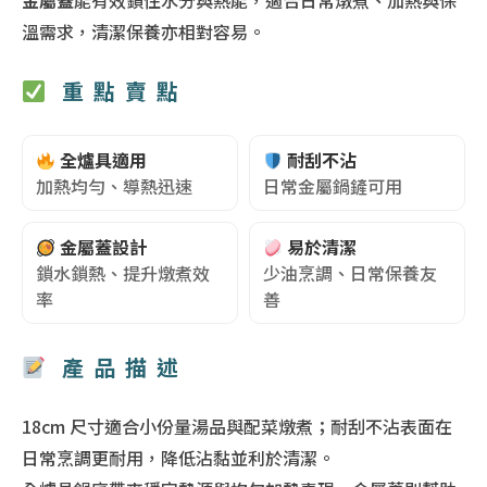
金屬蓋
能有效鎖住水分與熱能，適合日常燉煮、加熱與保
溫需求，清潔保養亦相對容易。
重點賣點
全爐具適用
耐刮不沾
加熱均勻、導熱迅速
日常金屬鍋鏟可用
金屬蓋設計
易於清潔
鎖水鎖熱、提升燉煮效
少油烹調、日常保養友
率
善
產品描述
18cm 尺寸適合小份量湯品與配菜燉煮；耐刮不沾表面在
日常烹調更耐用，降低沾黏並利於清潔。