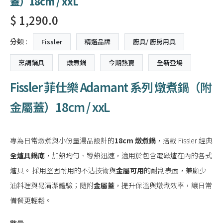
蓋）18cm / xxL
$ 1,290.0
分類 :
Fissler
精選品牌
廚具/ 廚房用具
烹調鍋具
燉煮鍋
今期熱賣
全新登場
Fissler 菲仕樂 Adamant 系列 燉煮鍋（附
金屬蓋）18cm / xxL
專為日常燉煮與小份量湯品設計的
18cm 燉煮鍋
，搭載 Fissler 經典
全爐具鍋底
，加熱均勻、導熱迅速，適用於包含電磁爐在內的各式
爐具。 採用堅固耐用的不沾技術與
金屬可用
的耐刮表面，兼顧少
油料理與易清潔體驗；隨附
金屬蓋
，提升保溫與燉煮效率，讓日常
備餐更輕鬆。