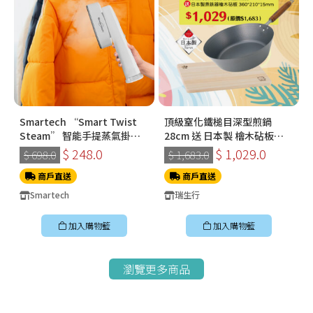
Smartech “Smart Twist
頂級窒化鐵槌目深型煎鍋
Steam” 智能手提蒸氣掛燙
28cm 送 日本製 檜木砧板
機 (SS-8108)
360*210*15mm
$ 248.0
$ 1,029.0
$ 698.0
$ 1,683.0
商戶直送
商戶直送
Smartech
瑞生行
加入購物籃
加入購物籃
瀏覽更多商品