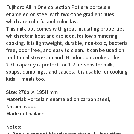
Fujihoro All in One collection Pot are porcelain
enameled on steel with two-tone gradient hues
which are colorful and color-fast.
This milk pot comes with great insulating properties
which retain heat and are ideal for low simmering
cooking. It is lightweight, durable, non-toxic, bacteria
free, odor free, and easy to clean. It can be used on
traditional stove-top and IH induction cooker. The
2.7L capacity is prefect for 1-2 persons for milk,
soups, dumplings, and sauces. It is usable for cooking
kids’ meals too.
Size: 270ø × 195H mm
Material: Porcelain enameled on carbon steel,
Natural wood
Made in Thailand
Notes:
• Body is compatible with gas stove, IH induction