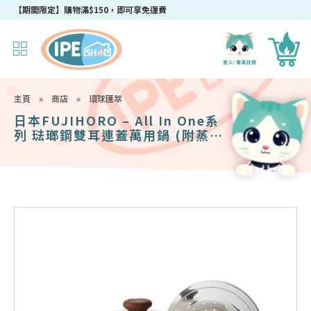
成為IPEshop會員，新會員即可獲得迎新$50購物優惠碼！
主頁
»
商店
»
環球匯萃
日本FUJIHORO – All In One系
列 琺瑯鋼雙耳連蓋萬用鍋 (附蒸
隔) 27cm 白色