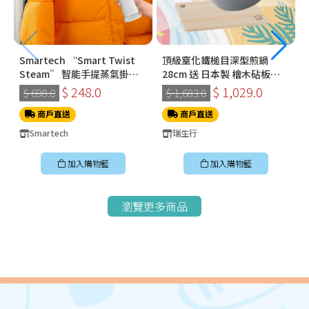
Smartech “Smart Twist
頂級窒化鐵槌目深型煎鍋
Steam” 智能手提蒸氣掛燙
28cm 送 日本製 檜木砧板
機 (SS-8108)
360*210*15mm
$ 248.0
$ 1,029.0
$ 698.0
$ 1,683.0
商戶直送
商戶直送
Smartech
瑞生行
加入購物籃
加入購物籃
瀏覽更多商品