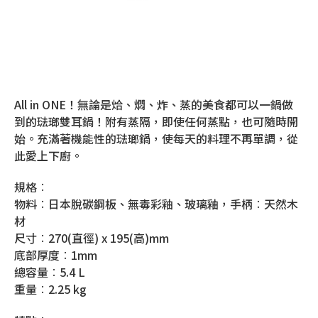
All in ONE！無論是烚、燜、炸、蒸的美食都可以一鍋做
到的琺瑯雙耳鍋！附有蒸隔，即使任何蒸點，也可隨時開
始。充滿著機能性的琺瑯鍋，使每天的料理不再單調，從
此愛上下廚。
規格︰
物料︰日本脫碳鋼板、無毒彩釉、玻璃釉，手柄︰天然木
材
尺寸︰270(直徑) x 195(高)mm
底部厚度︰1mm
總容量︰5.4 L
重量︰2.25 kg