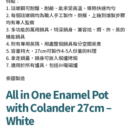
特點︰
1. 琺瑯鋼可耐酸、耐鹼、能承受高溫、導熱快速均勻
2. 每個琺瑯鍋均為職人手工製作，倒模、上釉到燒製步驟
均有專人監察
3. 多功能的萬用鍋具，特深鍋身，兼容烚、燜、炸、蒸的
機能鍋具
4. 附有專用蒸隔，用盡整個鍋具每分空間蒸煮
5. 容量特大，27cm可製作4-5人份量的料理
6. 拿走鍋蓋，鍋身可放入焗爐烤焗
7. 適用於所有爐具，包括IH電磁爐
泰國製造
All in One Enamel Pot
with Colander 27cm –
White