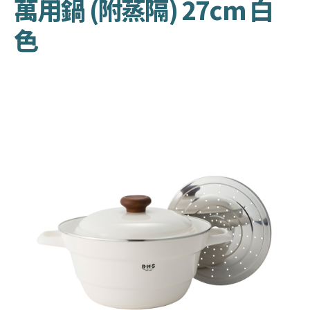
萬用鍋 (附蒸隔) 27cm 白
色