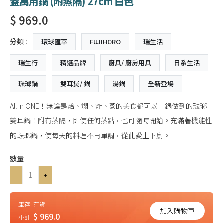
蓋萬用鍋 (附蒸隔) 27cm 白色
$ 969.0
分類 :
環球匯萃
FUJIHORO
瑞生活
瑞生行
精選品牌
廚具/ 廚房用具
日系生活
琺瑯鍋
雙耳煲/ 鍋
湯鍋
全新登場
All in ONE！無論是烚、燜、炸、蒸的美食都可以一鍋做到的琺瑯
雙耳鍋！附有蒸隔，即使任何蒸點，也可隨時開始。充滿著機能性
的琺瑯鍋，使每天的料理不再單調，從此愛上下廚。
數量
-
+
庫存:
有貨
加入購物車
$ 969.0
小計: