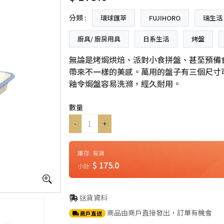
分類 :
環球匯萃
FUJIHORO
瑞生活
廚具/ 廚房用具
日系生活
烤盤
無論是烤焗烘焙、派對小食拼盤、甚至預備
帶來不一樣的美感。萬用的盤子有三個尺寸
釉令焗盤容易洗滌，經久耐用。
數量
-
+
庫存:
有貨
$ 175.0
小計:
送貨資料
商品由商戶直接發出，訂單有機會
商戶直送