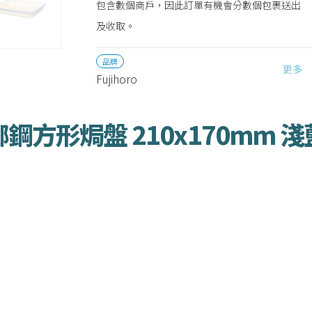
包含數個商戶，因此訂單有機會分數個包裹送出
及收取。
品牌
更多
Fujihoro
瑯鋼方形焗盤 210x170mm 