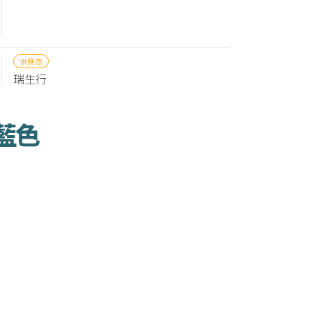
供應商
瑞生行
淺藍色