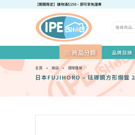
成為IPEshop會員，新會員即可獲得迎新$50購物優惠碼！
商品分類
品牌目錄
主頁
»
商店
»
環球匯萃
日本FUJIHORO – 琺瑯鋼方形焗盤 2