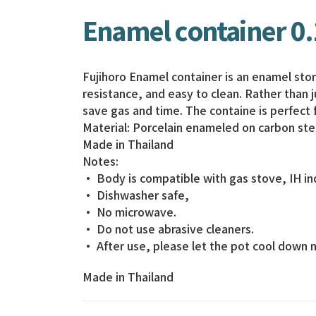
Enamel container 0.1
Fujihoro Enamel container is an enamel stora
resistance, and easy to clean. Rather than 
save gas and time. The containe is perfect 
Material: Porcelain enameled on carbon ste
Made in Thailand
Notes:
• Body is compatible with gas stove, IH indu
• Dishwasher safe,
• No microwave.
• Do not use abrasive cleaners.
• After use, please let the pot cool down n
Made in Thailand