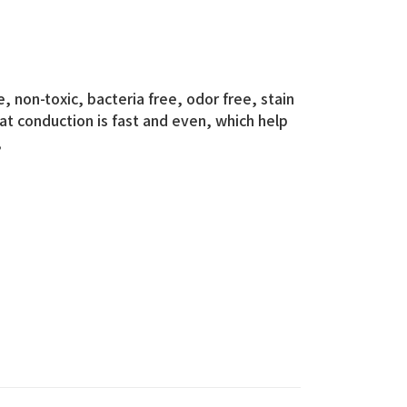
, non-toxic, bacteria free, odor free, stain
at conduction is fast and even, which help
,