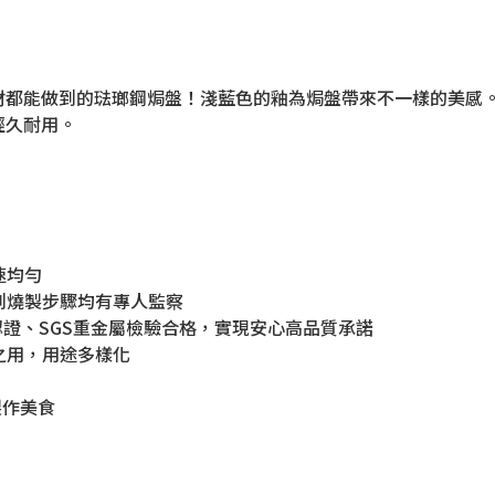
材都能做到的琺瑯鋼焗盤！淺藍色的釉為焗盤帶來不一樣的美感
經久耐用。
速均勻
釉到燒製步驟均有專人監察
rk認證、SGS重金屬檢驗合格，實現安心高品質承諾
之用，用途多樣化
製作美食