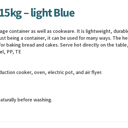
5kg – light Blue
ge container as well as cookware. It is lightweight, durable
just being a container, it can be used for many ways. The he
for baking bread and cakes. Serve hot directly on the table
el, PP, TE
ction cooker, oven, electric pot, and air flyer.
aturally before washing.