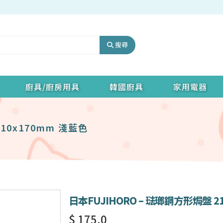
搜尋
廚具/廚房用具
韓國廚具
家用電器
10x170mm 淺藍色
日本FUJIHORO – 琺瑯鋼方形焗盤 2
$ 175.0