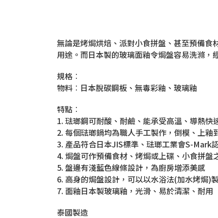
無論是烤焗烘焙、派對小食拼盤、甚至預備食
用途。而日本製的玻璃面釉令焗盤容易洗滌，
規格︰
物料︰日本脫碳鋼板、無毒彩釉、玻璃釉
特點︰
1. 琺瑯鋼可耐酸、耐鹼、能承受高溫、導熱快
2. 每個琺瑯鍋均為職人手工製作，倒模、上
3. 產品符合日本JIS標準、琺瑯工業會S-Ma
4. 焗盤可作預備食材、烤焗或上碟、小食拼盤
5. 盤邊有淺藍色線條設計，為廚房增添美感
6. 高身的焗盤設計，可以以水浴法(加水烤焗)
7. 面釉日本製玻璃釉，光滑、易於清潔、耐用
泰國製造