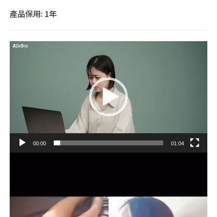
產品保用: 1年
視
訊
播
放
器
00:00
01:04
視
訊
播
放
器