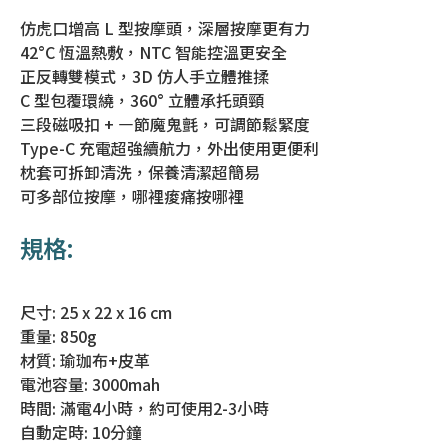
仿虎口增高 L 型按摩頭，深層按摩更有力
42°C 恆溫熱敷，NTC 智能控溫更安全
正反轉雙模式，3D 仿人手立體推揉
C 型包覆環繞，360° 立體承托頭頸
三段磁吸扣 + ㇐節魔鬼氈，可調節鬆緊度
Type-C 充電超強續航力，外出使用更便利
枕套可拆卸清洗，保養清潔超簡易
可多部位按摩，哪裡痠痛按哪裡
規格:
尺寸: 25 x 22 x 16 cm
重量: 850g
材質: 瑜珈布+皮革
電池容量: 3000mah
時間: 滿電4小時，約可使用2-3小時
自動定時: 10分鐘