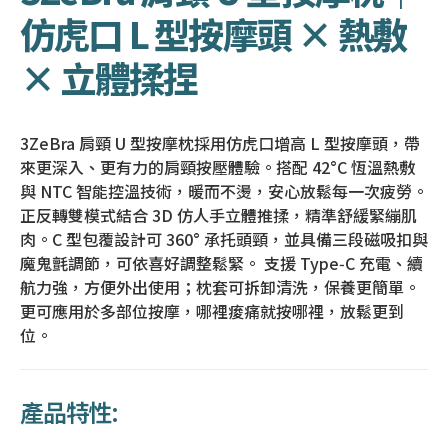
仿虎口 L 型按摩頭 × 熱敷
× 立體揉捏
3ZeBra 肩頸 U 型按摩枕採用仿虎口增高 L 型按摩頭，帶
來更深入、更有力的肩頸按壓體驗。搭配 42°C 恆溫熱敷
與 NTC 智能控溫技術，暖而不燙，安心放鬆每一次疲勞。
正反轉雙模式結合 3D 仿人手立體推揉，精準舒緩緊繃肌
肉。C 型包覆設計可 360° 承托頭頸，並具備三段磁吸扣與
魔鬼氈調節，可依喜好調整鬆緊。 支援 Type‑C 充電、續
航力強，方便外出使用；枕套可拆卸清洗，保養更簡單。
更可應用於多部位按摩，哪裡痠痛就按哪裡，放鬆更到
位。
產品特性: