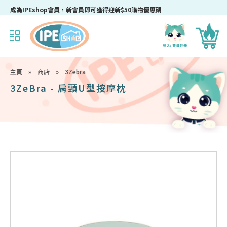
成為IPEshop會員，新會員即可獲得迎新$50購物優惠碼！
主頁
»
商店
»
3Zebra
3ZeBra - 肩頸U型按摩枕