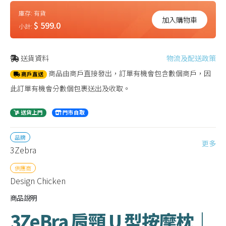
庫存:
有貨
加入購物車
$ 599.0
小計:
送貨資料
物流及配送政策
商品由商戶直接發出，訂單有機會包含數個商戶，因
商戶直送
此訂單有機會分數個包裹送出及收取。
送貨上門
門市自取
品牌
更多
3Zebra
供應商
Design Chicken
商品說明
3ZeBra 肩頸 U 型按摩枕｜