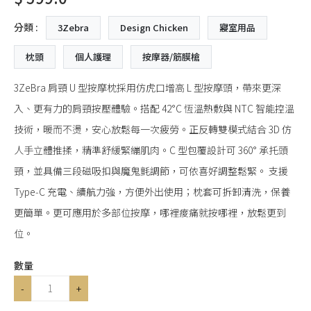
分類 :
3Zebra
Design Chicken
寢室用品
枕頭
個人護理
按摩器/筋膜槍
3ZeBra 肩頸 U 型按摩枕採用仿虎口增高 L 型按摩頭，帶來更深
入、更有力的肩頸按壓體驗。搭配 42°C 恆溫熱敷與 NTC 智能控溫
技術，暖而不燙，安心放鬆每一次疲勞。正反轉雙模式結合 3D 仿
人手立體推揉，精準舒緩緊繃肌肉。C 型包覆設計可 360° 承托頭
頸，並具備三段磁吸扣與魔鬼氈調節，可依喜好調整鬆緊。 支援
Type‑C 充電、續航力強，方便外出使用；枕套可拆卸清洗，保養
更簡單。更可應用於多部位按摩，哪裡痠痛就按哪裡，放鬆更到
位。
數量
-
+