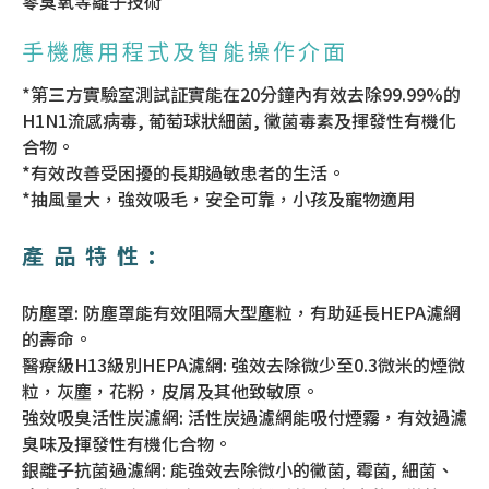
零臭氧等離子技術
手機應用程式及智能操作介面
*第三方實驗室測試証實能在20分鐘內有效去除99.99%的
H1N1流感病毒, 葡萄球狀細菌, 黴菌毒素及揮發性有機化
合物。
*有效改善受困擾的長期過敏患者的生活。
*抽風量大，強效吸毛，安全可靠，小孩及寵物適用
產品特性:
防塵罩: 防塵罩能有效阻隔大型塵粒，有助延長HEPA濾網
的壽命。
醫療級H13級別HEPA濾網: 強效去除微少至0.3微米的煙微
粒，灰塵，花粉，皮屑及其他致敏原。
強效吸臭活性炭濾網: 活性炭過濾網能吸付煙霧，有效過濾
臭味及揮發性有機化合物。
銀離子抗菌過濾網: 能強效去除微小的黴菌, 霉菌, 細菌、