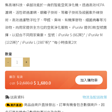
集高端科技、卓越效能於一身的智能空氣淨化機。透過高效HEPA
濾網、活性碳過濾網、銀離子技術、等離子技術及殺菌紫外線技
術，高效過濾懸浮粒子、甲醛、臭味、有機揮發物、細菌病毒等污
染物，向用家提供全方位的空氣淨化服務。 iPuriAir 提供3款型號選
擇，以迎合不同用家需要。 型號：iPuriAir S (662呎)* / iPuriAir M
(1325呎)* / iPuriAir L (1987 呎)* *每小時換氣2次
數量
-
+
庫存:
有貨
加入購物車
$ 2,680.0
$ 1,680.0
小計:
送貨資料
物流及配送政策
商品由商戶直接發出，訂單有機會包含數個商戶，因
商戶直送
此訂單有機會分數個包裹送出及收取。