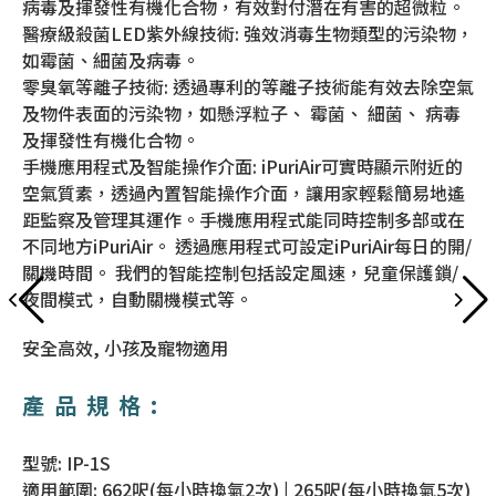
病毒及揮發性有機化合物，有效對付潛在有害的超微粒。
醫療級殺菌LED紫外線技術: 強效消毒生物類型的污染物，
如霉菌、細菌及病毒。
零臭氧等離子技術: 透過專利的等離子技術能有效去除空氣
及物件表面的污染物，如懸浮粒子、 霉菌、 細菌、 病毒
及揮發性有機化合物。
手機應用程式及智能操作介面: iPuriAir可實時顯示附近的
空氣質素，透過內置智能操作介面，讓用家輕鬆簡易地遙
距監察及管理其運作。手機應用程式能同時控制多部或在
不同地方iPuriAir。 透過應用程式可設定iPuriAir每日的開/
關機時間。 我們的智能控制包括設定風速，兒童保護鎖/
夜間模式，自動關機模式等。
安全高效, 小孩及寵物適用
產品規格:
型號: IP-1S
適用範圍: 662呎(每小時換氣2次) | 265呎(每小時換氣5次)