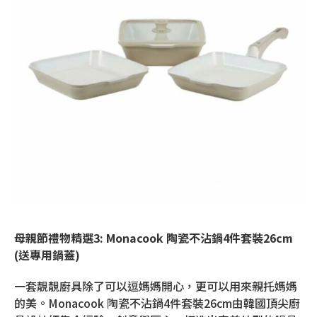
母親節禮物精選
3:
Monacook
陶瓷不沾鍋
4
件套裝
26cm
(
送專用鍋蓋
)
一套靚靚廚具除了可以逗媽媽開心，更可以用來親托媽媽
的美。Monacook 陶瓷不沾鍋4件套裝26cm由韓國頂尖廚