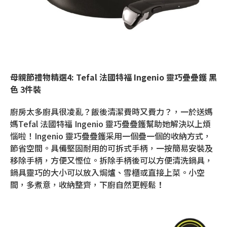
母親節禮物精選
4: Tefal
法國特福
Ingenio
靈巧疊疊鑊
黑
色
3
件裝
廚房太多廚具很凌亂？飯後清潔費時又費力？，一於送媽
媽Tefal 法國特福 Ingenio 靈巧疊疊鑊幫助她解決以上煩
惱啦！Ingenio 靈巧疊疊鑊采用一個疊一個的收納方式，
節省空間。具備堅固耐用的可拆式手柄，一按簡易安裝及
移除手柄，方便又慳位。拆除手柄後可以方便清洗鍋具，
鍋具靈巧的大小可以放入焗爐、雪櫃或直接上菜。小空
間，多煮意，收納整齊，下廚自然更輕鬆
！