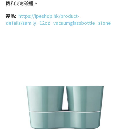
機和消毒碗櫃。
產品:
https://ipeshop.hk/product-
details/samily_12oz_vacuumglassbottle_stone