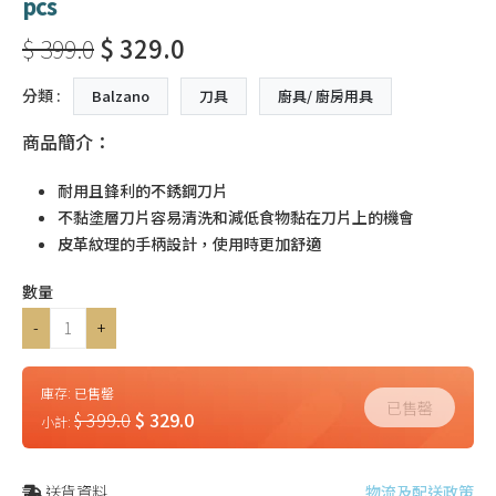
pcs
$ 399.0
$ 329.0
分類 :
Balzano
刀具
廚具/ 廚房用具
商品簡介：
耐用且鋒利的不銹鋼刀片
不黏塗層刀片容易清洗和減低食物黏在刀片上的機會
皮革紋理的手柄設計，使用時更加舒適
數量
-
+
庫存:
已售罄
已售罄
$ 399.0
$ 329.0
小計:
送貨資料
物流及配送政策