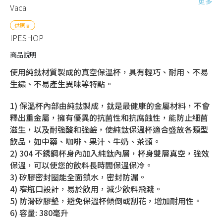
更多
Vaca
供應商
IPESHOP
商品說明
使用純鈦材質製成的真空保溫杯，具有輕巧、耐用、不易
生鏽、不易產生異味等特點。
1) 保溫杯內部由純鈦製成，鈦是最健康的金屬材料，不會
釋出重金屬，擁有優異的抗菌性和抗腐蝕性，能防止細菌
滋生，以及耐強酸和強鹼，使純鈦保溫杯適合盛放各類型
飲品，如中藥、咖啡、果汁、牛奶、茶類。
2) 304 不銹鋼杯身內加入純鈦內層，杯身雙層真空，強效
保溫，可以使您的飲料長時間保溫保冷。
3) 矽膠密封圈能全面鎖水，密封防漏。
4) 窄瓶口設計，易於飲用，減少飲料飛濺。
5) 防滑矽膠墊，避免保溫杯傾倒或刮花，增加耐用性。
6) 容量: 380毫升