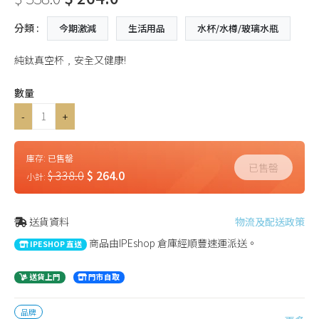
分類 :
今期激減
生活用品
水杯/水樽/玻璃水瓶
純鈦真空杯﹐安全又健康!
數量
-
+
庫存:
已售罄
已售罄
$ 338.0
$ 264.0
小計:
送貨資料
物流及配送政策
商品由IPEshop 倉庫經順豐速運派送。
IPESHOP 直送
送貨上門
門市自取
品牌