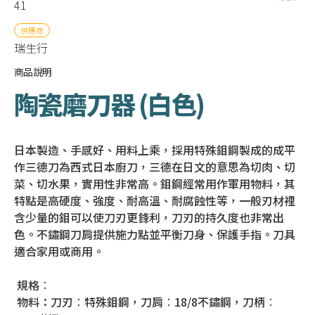
41
供應商
瑞生行
商品說明
陶瓷磨刀器 (白色)
日本製造、手感好、用料上乘，採用特殊鉬鋼製成的成平
作三德刀為西式日本廚刀，三德在日文的意思為切肉、切
菜、切水果，實用性非常高。鉬鋼經常用作軍用物料，其
特點是高硬度、強度、耐高溫、耐腐蝕性等，一般刃材裡
含少量的鉬可以使刀刃更鋒利，刀刃的持久度也非常出
色。不鏽鋼刀肩提供施力點並平衡刀身、保護手指。刀具
適合家用或商用。
規格︰
物料：刀刃︰特殊鉬鋼，刀肩︰18/8不鏽鋼，刀柄︰