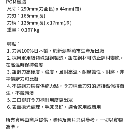
POM樹脂
尺寸：290mm(刀全長) x 44mm(闊)
刀刃︰165mm(長)
刀柄︰125mm(長) x 17mm(厚)
重量：0.167 kg
特點︰
1. 刀具100%日本製，於新潟縣燕市生產及出廠
2. 採用軍用級特殊鉬鋼製造，鉬在鋼材可防止鋼材變脆，
在高溫時保持強度
3. 鉬鋼刀高硬度、強度，且耐高溫、耐腐蝕性、耐磨，非
平價廚刀可比擬
4. 不鏽鋼刀肩提供施力點，令刀柄至刀刃的連接點保持衛
生，不藏污漬
5. 三口柳釘令刀柄耐用度更出眾
6. 表面拋光處理，手感良好，適合家用或商用
所有資料由商戶提供，資料及圖片只供參考，一切以實物
為準。