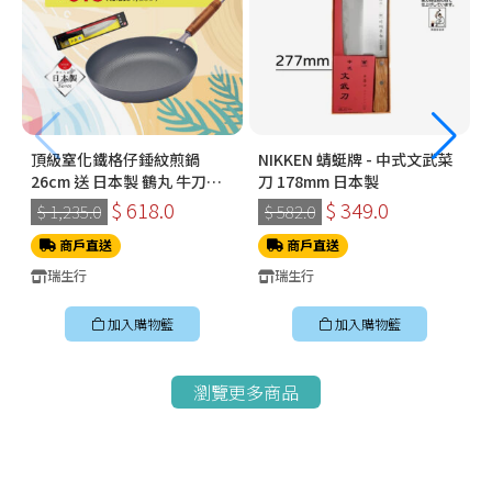
頂級窒化鐵格仔錘紋煎鍋
NIKKEN 蜻蜓牌 - 中式文武菜
26cm 送 日本製 鶴丸 牛刀
刀 178mm 日本製
180mm
$ 618.0
$ 349.0
$ 1,235.0
$ 582.0
商戶直送
商戶直送
瑞生行
瑞生行
加入購物籃
加入購物籃
瀏覽更多商品