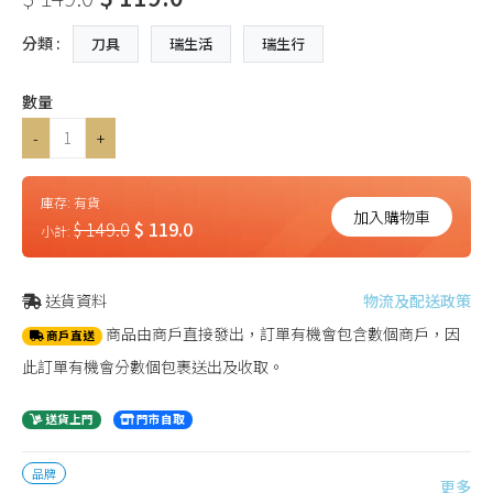
分類 :
刀具
瑞生活
瑞生行
數量
-
+
庫存:
有貨
加入購物車
$ 149.0
$ 119.0
小計:
送貨資料
物流及配送政策
商品由商戶直接發出，訂單有機會包含數個商戶，因
商戶直送
此訂單有機會分數個包裹送出及收取。
送貨上門
門市自取
品牌
更多