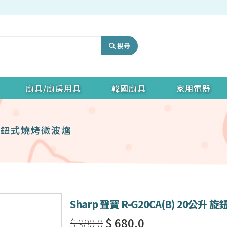
搜尋
廚具/廚房用具
韓國廚具
家用電器
升 旋鈕式燒烤微波爐
Sharp 聲寶 R-G20CA(B) 20公
$ 980.0
$ 680.0