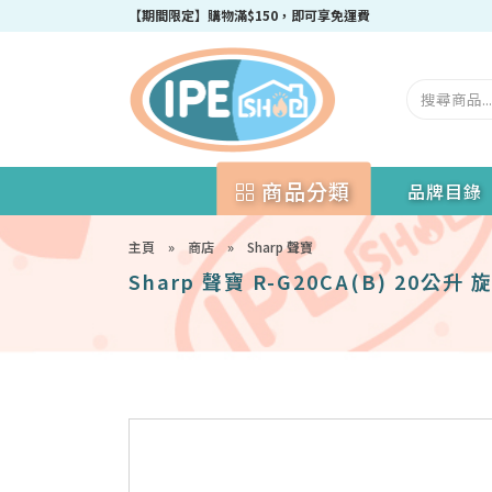
成為IPEshop會員，新會員即可獲得迎新$50購物優惠碼！
商品分類
品牌目錄
主頁
»
商店
»
Sharp 聲寶
Sharp 聲寶 R-G20CA(B) 20公