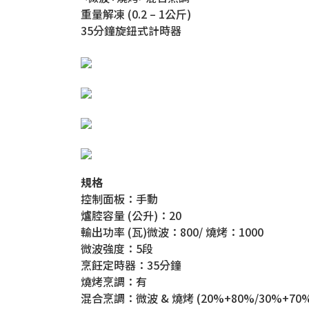
重量解凍 (0.2 – 1公斤)
35分鐘旋鈕式計時器
規格
控制面板：手動
爐腔容量 (公升)：20
輸出功率 (瓦)微波：800/ 燒烤：1000
微波強度：5段
烹飪定時器：35分鐘
燒烤烹調：有
混合烹調：微波 & 燒烤 (20%+80%/30%+70%