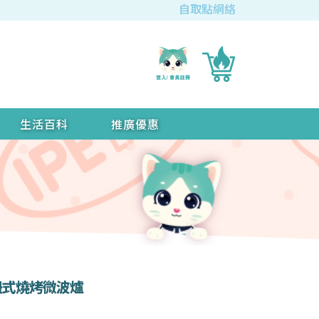
自取點網絡
生活百科
推廣優惠
升 旋鈕式燒烤微波爐