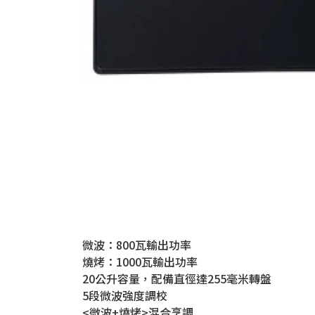
微波：800瓦輸出功率
燒烤：1000瓦輸出功率
20公升容量，配備直徑達255毫米轉盤
5段微波強度調校
<微波+燒烤>混合烹調