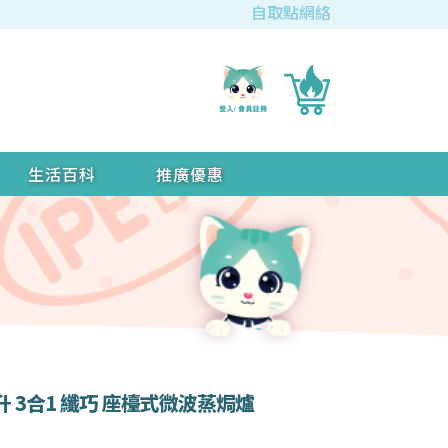
自取點網絡
生活百科
推廣優惠
25公升 3合1 纖巧 座檯式微波蒸焗爐