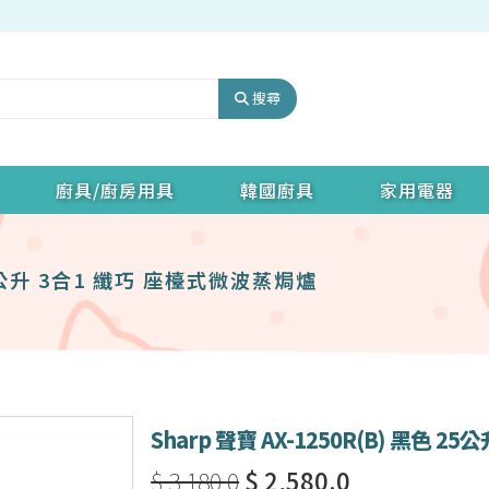
搜尋
廚具/廚房用具
韓國廚具
家用電器
 25公升 3合1 纖巧 座檯式微波蒸焗爐
Sharp 聲寶 AX-1250R(B) 黑色 
$ 3,180.0
$ 2,580.0