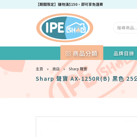
成為IPEshop會員，新會員即可獲得迎新$50購物優惠碼！
商品分類
品牌目錄
主頁
»
商店
»
Sharp 聲寶
Sharp 聲寶 AX-1250R(B) 黑色