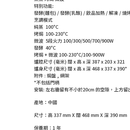
特別功能:
發酵(麵包) / 發酵(乳酪) / 飲品加熱 / 解凍 / 
烹調模式
純蒸 100°C
烤焗 100-230°C
微波 5段火力 100/300/500/700/900W
發酵 40°C
烤焗 + 微波 100-230°C/100-900W
爐腔尺寸 (毫米) 闊 x 高 x 深 387 x 203 x 321
爐身尺寸 (毫米) 闊 x 高 x 深 468 x 337 x 390*
附件 : 焗盤 , 網架
*不包括門柄
安裝: 左右牆留有不小於20cm 的空隙，上方留
產地：中國
尺寸：高 337 mm X 闊 468 mm X 深 390 mm
保養期：1 年