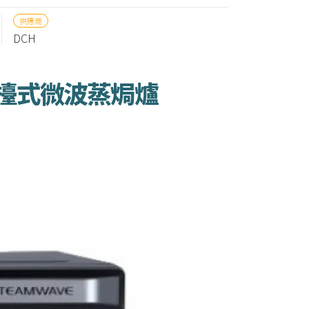
供應商
DCH
巧 座檯式微波蒸焗爐