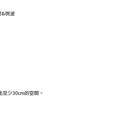
燒烤&微波
出至少30cm的空間。