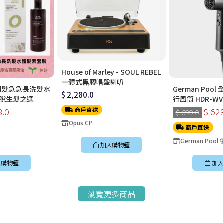
House of Marley - SOUL REBEL
一體式黑膠唱盤喇叭
日本頭髮急急長洗髮水
German Poo
$ 2,280.0
脫生髮之選
行風筒 HDR-WV
8.0
$ 62
商戶直送
$ 699.0
Opus CP
商戶直送
German Pool
加入購物籃
入購物籃
加入
瀏覽更多商品