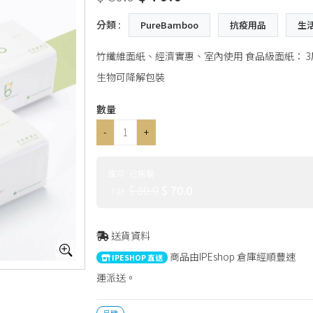
分類 :
PureBamboo
抗疫用品
生
竹纖維面紙、經濟實惠、室內使用 食品級面紙： 3層/抽，1
生物可降解包裝
數量
-
+
庫存:
已售罄
$ 80.0
$ 70.0
小計:
送貨資料
商品由IPEshop 倉庫經順豐速
IPESHOP 直送
運派送。
品牌