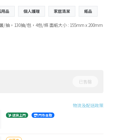
活用品
個人護理
家居清潔
紙品
30抽/包，4包/條 面紙大小 : 155mm x 200mm
已售罄
物流及配送政策
送貨上門
門市自取
供應商