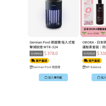
German Pool 德國寶 吸入式電
ORORA - 
擊滅蚊燈 MTR-324
護髮素套裝｜防
$ 378.0
$ 33
$ 399.0
$ 720.0
商戶直送
商戶直送
German Pool 德國寶
MP Balance
加入購物籃
加