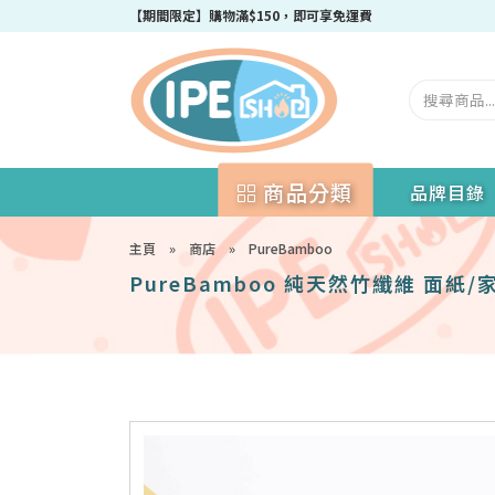
成為IPEshop會員，新會員即可獲得迎新$50購物優惠碼！
商品分類
品牌目錄
主頁
»
商店
»
PureBamboo
PureBamboo 純天然竹纖維 面紙/家