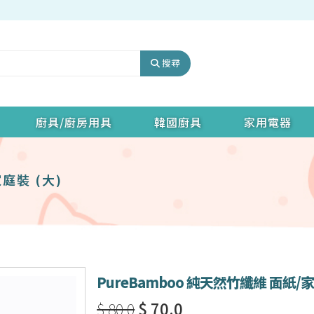
搜尋
廚具/廚房用具
韓國廚具
家用電器
庭裝 (大)
PureBamboo 純天然竹纖維 面紙/家
$ 80.0
$ 70.0