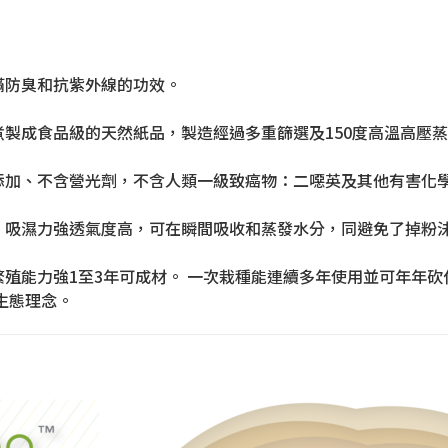
蟎防臭和抗紫外線的功效。
製成食品級的天然紙品，製造經過多重篩選及150度高溫高壓蒸
添加、不含營光劑，不含人類一級致癌物：二噁英及其他有害化
、吸濕力強透氣度高，可在瞬間吸收和蒸發水分，同避免了掉粉
殖能力強1至3年可成材。 一次栽種能連續多年使用並可年年砍
生態理念。