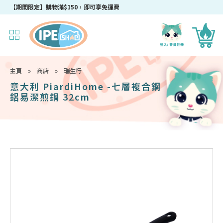
【期間限定】購物滿$150，即可享免運費
主頁
»
商店
»
瑞生行
意大利 PiardiHome -七層複合鋼
鋁易潔煎鍋 32cm