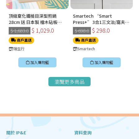
頂級窒化鐵槌目深型煎鍋
Smartech “Smart
28cm 送 日本製 檜木砧板
Press+” 3合1三文治/窩夫/
360*210*15mm
冬甩機 SM-2228
$ 1,029.0
$ 298.0
$ 1,683.0
$ 698.0
商戶直送
商戶直送
瑞生行
Smartech
加入購物籃
加入購物籃
瀏覽更多商品
關於 IP&E
資料查詢