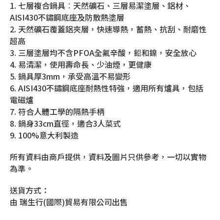
1. 七層複合鍋具︰天然礦石、三層易潔塗層、鋁材、
AISI430不鏽鋼底座及防散熱塗層
2. 天然礦石覆蓋鋁夾層，快速導熱，蓄熱、抗刮、耐磨性
超高
3. 三層塗層均不含PFOA全氟辛酸，鉛和鎳，安全放心
4. 易清潔，使用壽命長、少油煙，更健康
5. 鍋具厚3mm，承受高溫不易變形
6. AISI430不鏽鋼底座耐熱性特強，適用所有爐具，包括
電磁爐
7. 符合人體工學的隔熱手柄
8. 鍋身33cm直徑，適合3人菜式
9. 100%意大利製造
所有資料由商戶提供，資料及圖片只供參考，一切以實物
為準。
送貨方式：
由 瑞生行(國際)貿易有限公司出售