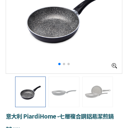
意大利 PiardiHome -七層複合鋼鋁易潔煎鍋