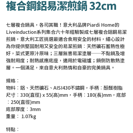
複合鋼鋁易潔煎鍋 32cm
七層複合鍋具，各司其職！意大利品牌Piardi Home的
Liveinduction系列集合六十年經驗製成七層複合鋁鋼易潔
煎鍋，意大利工匠挑選最適合食用安全的材料，細心設計
為你提供堅固耐用又安全的易潔煎鍋︰天然礦石蓄熱性極
好，菜式更原汁原味；三層無害易潔塗層──不黏鍋及增
強耐用度；耐熱感應底座，適用於電磁爐；鍋側防散熱塗
層。一個滿足，來自意大利熱情和自豪的完美鍋具。
規格︰
物料︰鋁、天然礦石、AISI430不鏽鋼，手柄︰酚醛樹脂
尺寸︰330(直徑) x 55(高)mm，手柄︰180(長)mm，底部
︰250(直徑)mm
底部厚度︰3mm
重量︰ 1.07kg
特點︰