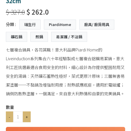
32cm
$ 327.0
$ 262.0
分類 :
瑞生行
PiardiHome
廚具/ 廚房用具
礦石鍋
煎鍋
易潔鑊 / 不沾鍋
七層複合鍋具，各司其職！意大利品牌Piardi Home的
Liveinduction系列集合六十年經驗製成七層複合鋁鋼易潔鍋，意大
利工匠挑選最適合食用安全的材料，細心設計為你提供堅固耐用又
安全的湯鍋︰天然礦石蓄熱性極好，菜式更原汁原味；三層無害易
潔塗層──不黏鍋及增強耐用度；耐熱感應底座，適用於電磁爐；
鍋側防散熱塗層。一個滿足，來自意大利熱情和自豪的完美鍋具。
數量
-
+