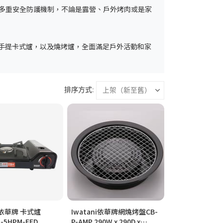
多重安全防護機制，不論是露營、戶外烤肉或是家
手提卡式爐，以及燒烤爐，全面滿足戶外活動和家
排序方式:
i 依華牌 卡式爐
Iwatani依華牌網燒烤盤CB-
A-5HPM-FFD
P-AMP 290W x 290D x