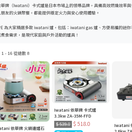
依華牌
（Iwatani）卡式爐
是日本市場上的領導品牌，具備高效燃燒效率與
人朋友的火鍋聚餐，都能提供穩定火力與安心使用體驗。
IPE 為大家精選多款
iwatani 爐
，包括：
iwatani gas 爐
、方便易攜的迷你
庭煮食需求，是現代家庭與戶外活動的爐具！
1 - 16 從總數 8
Iwatani 依華牌 卡式爐
3.3kw ZA-35M-FFD
$ 518.0
$ 539.0
Iwatan
watani 依華牌 火鍋邊爐石
2.6kw Z