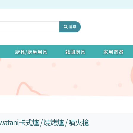
搜尋
廚具/廚房用具
韓國廚具
家用電器
Iwatani卡式爐
/ 燒烤爐 / 噴火槍