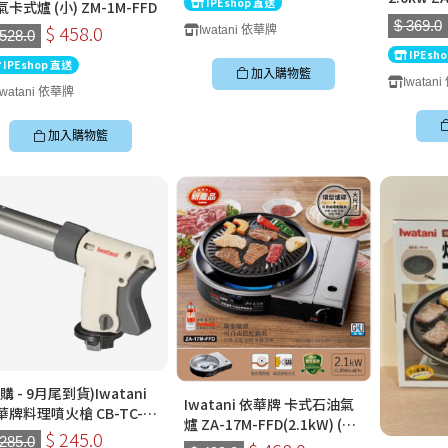
IPEshop 直送
卡式爐 (小) ZM-1M-FFD
$ 369.0
$ 458.0
Iwatani 依華牌
 528.0
IPEsh
IPEshop 直送
加入購物籃
Iwatan
Iwatani 依華牌
加入購物籃
購 - 9月尾到貨)Iwatani
Iwatani 依華牌 卡式石油氣
華牌料理噴火槍 CB-TC-
爐 ZA-17M-FFD(2.1kW) (連/
KWH (香港行貨) (不連卡式
$ 245.0
 285.0
不連 CB-A-YPL 燒烤盆)