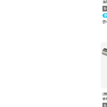
油氣
$
(預
依
C
$