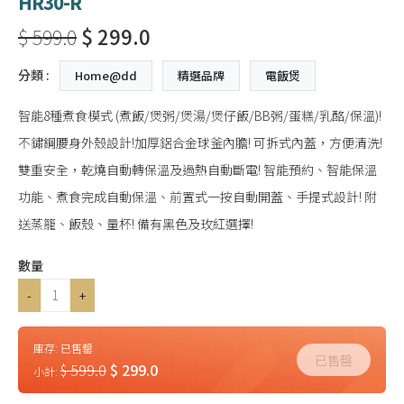
HR30-R
$ 599.0
$ 299.0
分類 :
Home@dd
精選品牌
電飯煲
智能8種煮食模式 (煮飯/煲粥/煲湯/煲仔飯/BB粥/蛋糕/乳酪/保溫)!
不鏽鋼腰身外殼設計!加厚鋁合金球釜內膽! 可拆式內蓋，方便清洗!
雙重安全，乾燒自動轉保溫及過熱自動斷電! 智能預約、智能保溫
功能、煮食完成自動保溫、前置式一按自動開蓋、手提式設計! 附
送蒸籠、飯殼、量杯! 備有黑色及玫紅選擇!
數量
-
+
庫存:
已售罄
已售罄
$ 599.0
$ 299.0
小計: