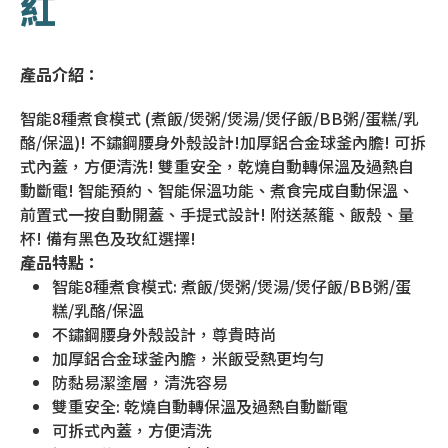
紅
產品介紹：
智能8種煮食模式 (煮飯/煲粥/煲湯/煲仔飯/BB粥/蛋糕/乳
酪/保溫)! 不鏽鋼腰身外殼設計!加厚鋁合金球釜內膽! 可拆
式內蓋，方便清洗! 雙重安全，乾燒自動轉保溫及過熱自
動斷電! 智能預約、智能保溫功能、煮食完成自動保溫、
前置式一按自動開蓋、手提式設計! 附送蒸籠、飯殼、量
杯! 備有黑色及玫紅選擇!
產品特點：
智能8種煮食模式: 煮飯/煲粥/煲湯/煲仔飯/BB粥/蛋
糕/乳酪/保溫
不鏽鋼腰身外殼設計，尊貴時尚
加厚鋁合金球釜內膽，米飯受熱更均勻
防黏易潔塗層，清洗容易
雙重安全: 乾燒自動轉保溫及過熱自動斷電
可拆式內蓋，方便清洗