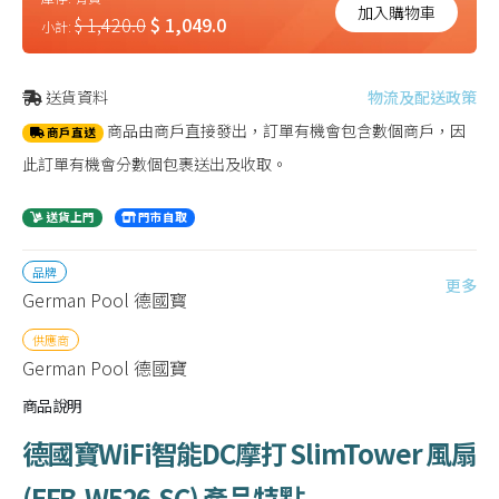
加入購物車
$ 1,420.0
$ 1,049.0
小計:
送貨資料
物流及配送政策
商品由商戶直接發出，訂單有機會包含數個商戶，因
商戶直送
此訂單有機會分數個包裹送出及收取。
送貨上門
門市自取
品牌
更多
German Pool 德國寳
供應商
German Pool 德國寶
商品說明
德國寶WiFi智能DC摩打 SlimTower 風扇
(
EFB-W526-SC
)
產品特點