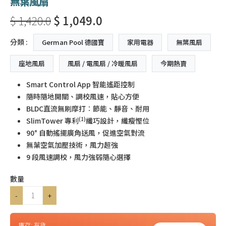
無葉風扇
$ 1,420.0
$ 1,049.0
分類 :
German Pool 德國寶
家用電器
無葉風扇
座地風扇
風扇 / 電風扇 / 冷暖風扇
今期熱賣
Smart Control App 智能遙距控制
隨時隨地開關、調校風速，貼心方便
BLDC直流無刷摩打︰節能、靜音、耐用
(1)
SlimTower 專利
纖巧設計，纖瘦慳位
90° 自動搖擺廣角送風，促進空氣對流
無葉空氣加壓技術，風力超強
9 段風速調校，風力強弱隨心選擇
數量
-
+
庫存:
有貨