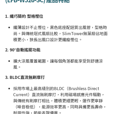
1. 纖巧簡約 型格慳位
纖薄設計不止慳位，黑色底座配鋁質出風管，型格時
尚。與傳統塔式風扇比較，SlimTower無葉扇佔地面
積更小，狹長出風口設計更纖瘦慳位。
2.
90°自動搖擺功能
擴大涼風覆蓋範圍，讓每個角落都能享受到舒適涼
風。
3.
BLDC直流無刷摩打
採用市場上最高級別的BLDC（Brushless Direct
Current）直流無刷摩打，利用磁場感應元件驅動，
與傳統有刷摩打相比，體積更細更輕，運作更寧靜
（噪音極低），能源效率更高，同時具備更長壽命，
耐用性強，節能表現優異。