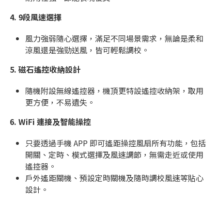
4.
9段風速選擇
風力強弱隨心選擇，滿足不同場景需求，無論是柔和
涼風還是強勁送風，皆可輕鬆調校。
5.
磁石遙控收納設計
隨機附設無線遙控器，機頂更特設遙控收納架，取用
更方便，不易遺失。
6.
WiFi 連接及智能操控
只要透過手機 APP 即可遙距操控風扇所有功能，包括
開關、定時、模式選擇及風速調節，無需走近或使用
遙控器。
戶外遙距關機、預設定時關機及隨時調校風速等貼心
設計。