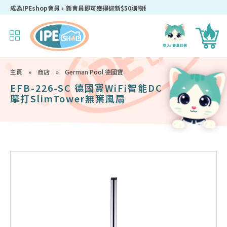
成為IPEshop會員，新會員即可獲得迎新$50購物優惠碼！
主頁
»
商店
»
German Pool 德國寶
EFB-226-SC 德國寶WiFi智能DC
摩打SlimTower無葉風扇