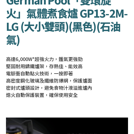
火」氣體煮食爐 GP13-2M-
LG (大小雙頭)(黑色)(石油
氣)
高達6,000W*超強火力，鑊氣更強勁
堅固耐用鑄鐵爐架，存熱佳、能效高
電脈衝自動點火技術，一按即著
高密度鋼化玻璃及纖維防爆網，保護爐面
密封式爐頭設計，避免食物汁液溢進爐內
熄火自動保護裝置，確保使用安全