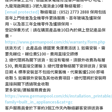
九龍灣啟興道1-3號九龍貨倉10樓 聯絡電郵 :
[email protected]
聯絡電話 : (852) 2773 2888 保用包括
首年上門檢查及全機零件更換服務、首年玻璃及爐架保
用、以及首三年全機零件及爐頭保用。
登記保養方式：請在購買產品後10日內於網上登記產品保
養，
https://www.germanpool.com/chi/warranty/form.php
送貨方式： 此產品由 德國寶 免運費派送 1. 如需安裝，需
要先睇位，睇位費$100，費用直接交師傅
2. 總代理將為閣下送貨，如沒有電梯，須額外收費為每層
$30, 費用直接交運輸 3. 總代理會聯絡閣下安排送貨 / 安裝
日期 4. 標準安裝並不包括代棄舊機，代棄舊爐$200 即場
收取 5. 如需額外安裝及其他收費項目，總代理將於安裝時
直接與閣下透過現金收取
更多安裝/運輸服務費查詢
https://www.germanpool.com/chi/installation_printable
family=built_in_appliances&cat=gc
客戶服務員會於下單約3個工作天內聯絡顧客安排送貨事