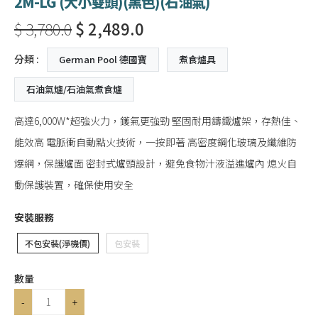
2M-LG (大小雙頭)(黑色)(石油氣)
$ 3,780.0
$ 2,489.0
分類 :
German Pool 德國寶
煮食爐具
石油氣爐/石油氣煮食爐
高達6,000W*超強火力，鑊氣更強勁 堅固耐用鑄鐵爐架，存熱佳、
能效高 電脈衝自動點火技術，一按即著 高密度鋼化玻璃及纖維防
爆網，保護爐面 密封式爐頭設計，避免食物汁液溢進爐內 熄火自
動保護裝置，確保使用安全
安裝服務
不包安裝(淨機價)
包安裝
數量
-
+