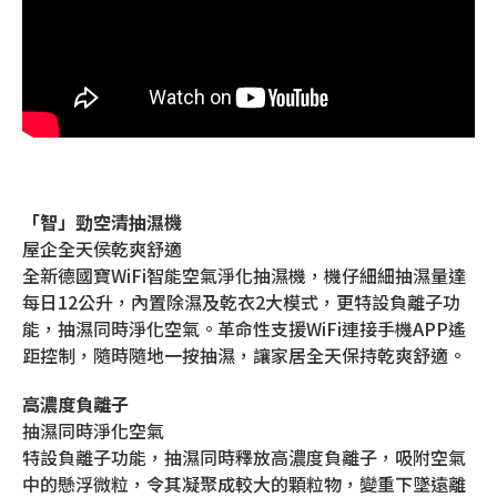
「智」勁空清抽濕機
屋企全天侯乾爽舒適
全新德國寶WiFi智能空氣淨化抽濕機，機仔細細抽濕量達
每日12公升，內置除濕及乾衣2大模式，更特設負離子功
能，抽濕同時淨化空氣。革命性支援WiFi連接手機APP遙
距控制，隨時隨地一按抽濕，讓家居全天保持乾爽舒適。
高濃度負離子
抽濕同時淨化空氣
特設負離子功能，抽濕同時釋放高濃度負離子，吸附空氣
中的懸浮微粒，令其凝聚成較大的顆粒物，變重下墜遠離