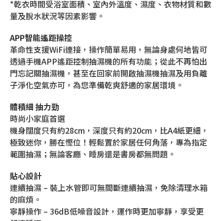
*乾衣時間受浴室面積、室內外溫度、濕度、衣物材質和數
量及脫水狀況等因素影響。
APP智能遙距操控
革命性支援WiFi連接，操作簡單易用，無論身處何地皆可
透過手機APP遙距控制抽濕機的所有功能；從此不再怕出
門忘記關抽濕機，甚至在回家前開啟抽濕機抽濕及用負離
子淨化空氣亦可，為您準備乾爽舒適的家居環境。
體積細 抽力勁
時尚小家庭首選
機身闊度只有約28cm，深度只有約20cm，比A4紙更細，
極致迷你，勝在慳位！輕鬆置於家居任何角落，專為指定
範圍抽濕；無論客廳、睡房還是書房都無問題。
貼心設計
連續抽濕 – 裝上水管即可無間斷連續抽濕，免除清理水箱
的麻煩。
寧靜操作 – 36dB低噪音設計，運作時更加寧靜，享受更