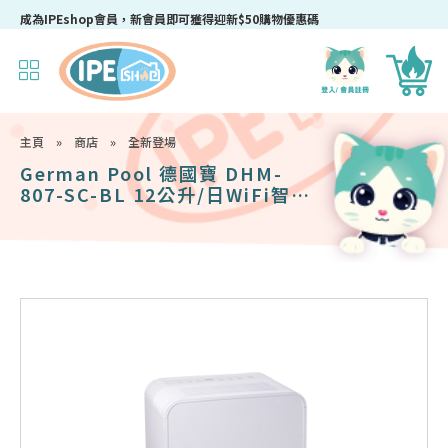
成為IPEshop會員，新會員即可獲得迎新$50購物優惠碼！
主頁
»
商店
»
全新登場
German Pool 德國寶 DHM-
807-SC-BL 12公升/日WiFi智能
空氣淨化抽濕機 (白色)