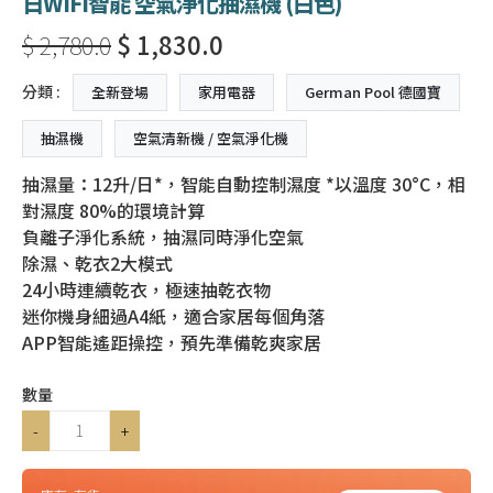
日WiFi智能 空氣淨化抽濕機 (白色)
$ 2,780.0
$ 1,830.0
分類 :
全新登場
家用電器
German Pool 德國寶
抽濕機
空氣清新機 / 空氣淨化機
抽濕量：12升/日*，智能自動控制濕度 *以溫度 30°C，相
對濕度 80%的環境計算
負離子淨化系統，抽濕同時淨化空氣
除濕、乾衣2大模式
24小時連續乾衣，極速抽乾衣物
迷你機身細過A4紙，適合家居每個角落
APP智能遙距操控，預先準備乾爽家居
數量
-
+