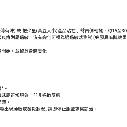
薄荷味) 或 把少量(黃豆大小)產品沾在手臂內側輕揉，約15至
痕癢則屬過敏，沒有變化可視為通過敏感測試 (蜂膠具麻醉效
量開始，並留意身體變化
*。
痺感屬正常現象，並非過敏反應
建議。
喉嚨出現腫脹或發炎狀況, 請即停止服並求醫診治。