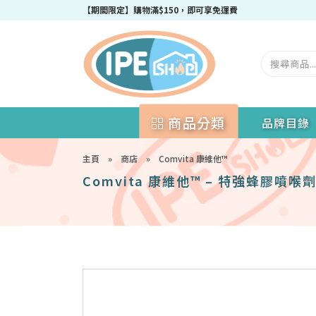
成為IPEshop會員，新會員即可獲得迎新$50購物優惠碼！
【期間限定】購物滿$150，即可享免運費
商品分類
品牌目錄
主頁
»
商店
»
Comvita 康維他™
Comvita 康維他™ – 特強蜂膠噴喉劑