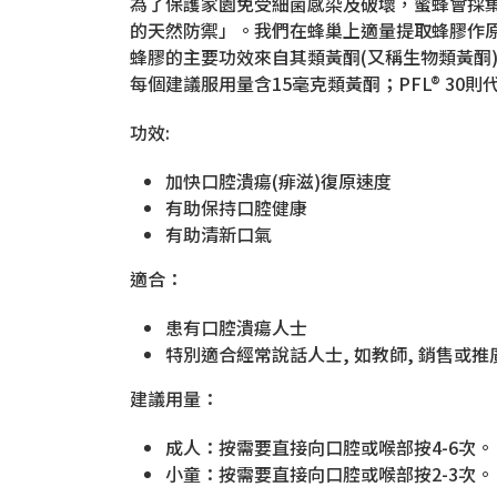
為了保護家園免受細菌感染及破壞，蜜蜂會採
的天然防禦」。我們在蜂巢上適量提取蜂膠作
蜂膠的主要功效來自其類黃酮(又稱生物類黃酮)成分，而
每個建議服用量含15毫克類黃酮；PFL® 30
功效:
加快口腔潰瘍(痱滋)復原速度
有助保持口腔健康
有助清新口氣
適合：
患有口腔潰瘍人士
特別適合經常說話人士, 如教師, 銷售或推
建議用量：
成人：按需要直接向口腔或喉部按4-6次。
小童：按需要直接向口腔或喉部按2-3次。