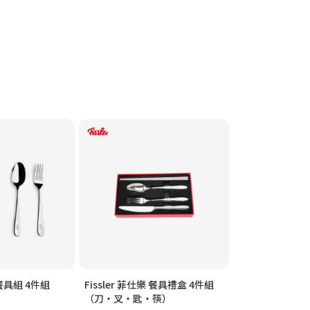
 餐具組 4件組
Fissler 菲仕樂 餐具禮盒 4件組
Fissler 菲仕樂
（刀・叉・匙・筷）
鏟