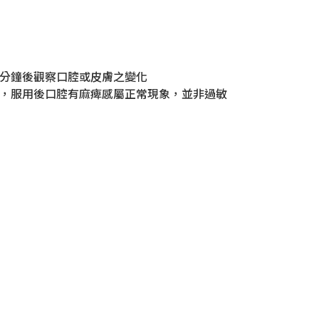
30分鐘後觀察口腔或皮膚之變化
果，服用後口腔有麻痺感屬正常現象，並非過敏