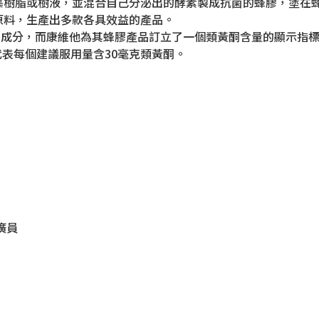
集樹脂或樹液，並混合自己分泌出的酵素製成抗菌的蜂膠，塗在
原料，生產出多款各具效益的產品。
康維他為其蜂膠產品訂立了一個類黃酮含量的顯示指標 – PFL® (Pro
則代表每個建議服用量含30毫克類黃酮。
廣員