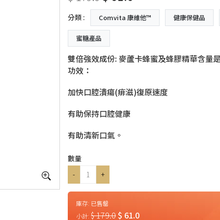
分類 :
Comvita 康維他™
健康保健品
蜜糖產品
雙倍強效成份: 麥蘆卡蜂蜜及蜂膠精華含量
功效：
加快口腔潰瘍(痱滋)復原速度
有助保持口腔健康
有助清新口氣。
數量
-
+
庫存:
已售罄
$ 179.0
$ 61.0
小計: