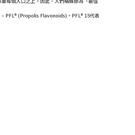
蜂巢每個入口之上。因此，人們稱蜂膠為「最佳
polis Flavonoids)。PFL® 15代表