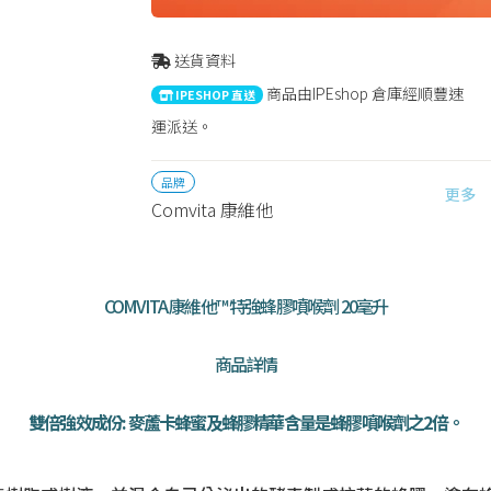
送貨資料
商品由IPEshop 倉庫經順豐速
IPESHOP 直送
運派送。
品牌
更多
Comvita 康維他
COMVITA 康維他™ 特強蜂膠噴喉劑 20毫升
商品詳情
雙倍強效成份: 麥蘆卡蜂蜜及蜂膠精華含量是蜂膠噴喉劑之2倍。