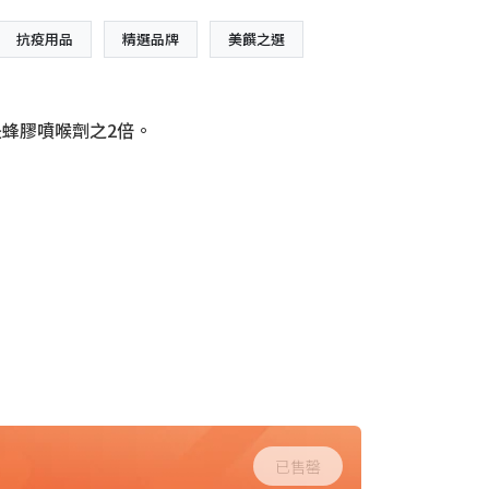
抗疫用品
精選品牌
美饌之選
是蜂膠噴喉劑之2倍。
已售罄