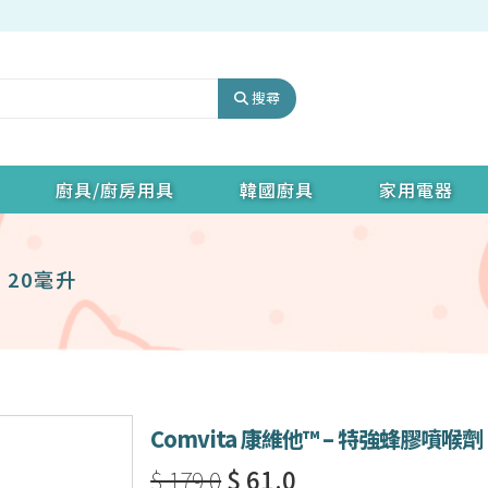
搜尋
廚具/廚房用具
韓國廚具
家用電器
 20毫升
Comvita 康維他™ – 特強蜂膠噴喉劑
$ 179.0
$ 61.0