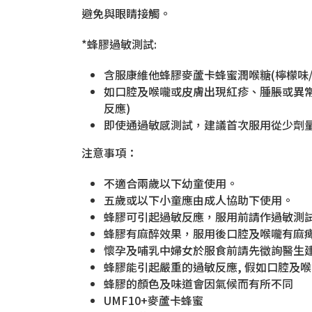
避免與眼睛接觸。
*蜂膠過敏測試:
含服康維他蜂膠麥蘆卡蜂蜜潤喉糖(檸檬味/
如口腔及喉嚨或皮膚出現紅疹、腫脹或異常
反應)
即使通過敏感測試，建議首次服用從少劑
注意事項：
不適合兩歲以下幼童使用。
五歲或以下小童應由成人協助下使用。
蜂膠可引起過敏反應，服用前請作過敏測試
蜂膠有麻醉效果，服用後口腔及喉嚨有麻
懷孕及哺乳中婦女於服食前請先徵詢醫生
蜂膠能引起嚴重的過敏反應, 假如口腔及
蜂膠的顏色及味道會因氣候而有所不同
UMF10+麥蘆卡蜂蜜