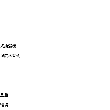
合式抽濕機
有溫度均有效
等
等
等
大且重
變環境