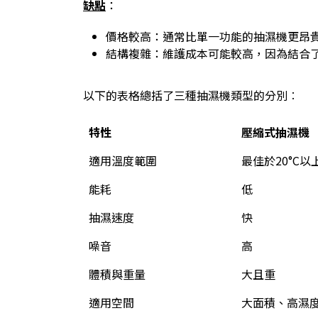
缺點
：
價格較高：通常比單一功能的抽濕機更昂
結構複雜：維護成本可能較高，因為結合
以下的表格總括了三種抽濕機類型的分別︰
特性
壓縮式抽濕機
適用溫度範圍
最佳於20°C以
能耗
低
抽濕速度
快
噪音
高
體積與重量
大且重
適用空間
大面積、高濕