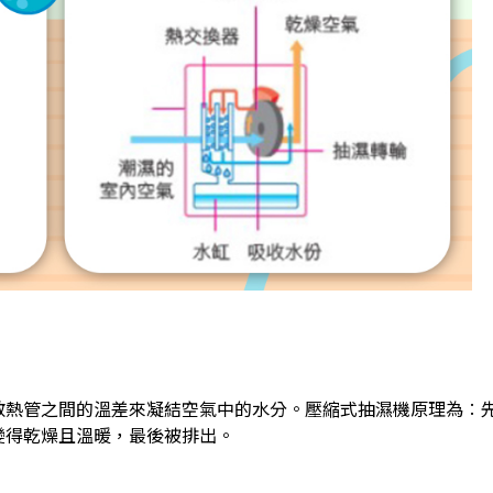
散熱管之間的溫差來凝結空氣中的水分。壓縮式
抽濕機原理
為︰
變得乾燥且溫暖，最後被排出。