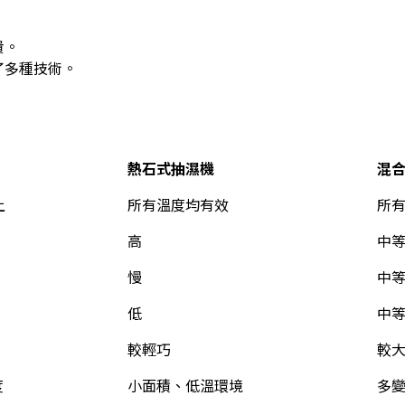
貴。
了多種技術。
熱石式抽濕機
混
上
所有溫度均有效
所
高
中
慢
中
低
中
較輕巧
較
度
小面積、低溫環境
多