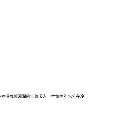
先抽濕機將濕潤的空氣吸入，空氣中的水分在冷