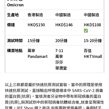
Omicron
生產地
香港製造
中國製造
中國製造
價錢
HKD$150
HKD$146
HKD$108
測試時間
15分鐘
20分鐘
15-20分鐘
購買地點
萬寧
7-11
百佳
Pandamart
萬寧
HKTVmall
莎莎
華潤堂
以上三款都是屬於快速抗原測試套裝，當中的原理是使用
快速抗原測試，直接驗出呼吸道樣本中 SARS-CoV-2 病毒
的蛋白質(抗原)。當檢測者分泌物中帶有新冠病毒的蛋白
質(抗原),與測試劑中的新冠病毒抗體結合後,就會呈現陽性
反應。IPE Shop 網上商店 中有兩款使用鼻腔、鼻咽拭子