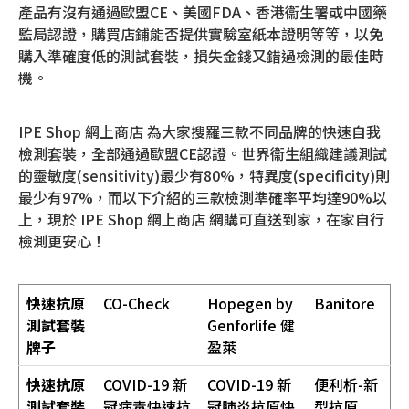
產品有沒有通過歐盟CE、美國FDA、香港衞生署或中國藥
監局認證，購買店鋪能否提供實驗室紙本證明等等，以免
購入準確度低的測試套裝，損失金錢又錯過檢測的最佳時
機。
IPE Shop 網上商店 為大家搜羅三款不同品牌的快速自我
檢測套裝，全部通過歐盟CE認證。世界衞生組織建議測試
的靈敏度(sensitivity)最少有80%，特異度(specificity)則
最少有97%，而以下介紹的三款檢測準確率平均達90%以
上，現於 IPE Shop 網上商店 網購可直送到家，在家自行
檢測更安心！
快速抗原
CO-Check
Hopegen by
Banitore
測試套裝
Genforlife 健
牌子
盈萊
快速抗原
COVID-19 新
COVID-19 新
便利析-新
測試套裝
冠病毒快速抗
冠肺炎抗原快
型抗原