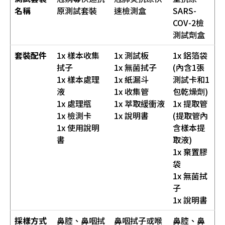
名稱
原測試套裝
速檢測盒
SARS-
COV-2檢
測試劑盒
套裝配件
1x 樣本收集
1x 測試板
1x 鋁箔袋
拭子
1x 無菌拭子
(內含1張
1x 樣本處理
1x 紙漏斗
測試卡和1
液
1x 收集管
包乾燥劑)
1x 處理瓶
1x 萃取緩衝液
1x 提取管
1x 檢測卡
1x 說明書
(提取管內
1x 使用說明
含樣本提
書
取液)
1x 棄置膠
袋
1x 無菌拭
子
1x 說明書
採樣方式
鼻腔、鼻咽拭
鼻咽拭子或喉
鼻腔、鼻