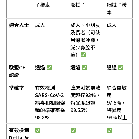
子樣本
嚨拭子
咽拭子樣
本
適合人士
成人
成人、小朋友
成人
及長者（可使
用深喉唾液，
減少鼻腔不
適）
歐盟CE
通過
通過
通過
認證
準確率
有效檢測
臨床測試靈敏
綜合靈敏
SARS-CoV-2
度超達93%，
度
病毒和相關變
特異度超過
97.5%，
種的準確率為
99.55%
特異度
98.8%
99%以上
有效檢測
Delta 及