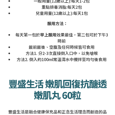
一般用量(12歲以上):每天1-2包
重點排毒消脂:每天2包
兒童用量(12歲以上):每天1包
服用方法：
每天第一包於
早上服用
效果最佳，第二包可於下午3
時前
飯前飯後、空腹及任何時候皆可食用
方法1. 分2-3次直接倒入口中，以免嗆喉
方法2. 倒入約100ml常溫清水中攪拌至均勻後食用
豐盛生活 嫩肌回復抗醣透
嫩肌丸 60粒
豐盛生活是融合健康保充品和正念生活理念而創造的品