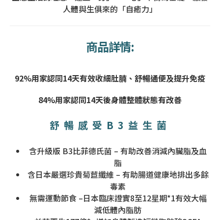
人體與生俱來的「自癒力」
商品詳情:
92%用家認同14天有效收細肚腩、舒暢通便及提升免疫
84%用家認同14天後身體整體狀態有改善
舒暢感受B3益生菌
含升級版 B3比菲德氏菌 – 有助改善消減內臟脂及血
脂
含日本嚴選珍貴菊苣纖維 – 有助腸道健康地排出多餘
毒素
無需運動節食 –日本臨床證實8至12星期*1有效大幅
減低體內脂肪