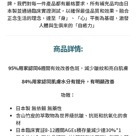
牌。我們對每一件產品都有嚴格要求，所有補充品均由日
本製並通過臨床實證測試，以確保最佳品質和效果。融合
正念生活的理念，達至「身」、「心」平衡為基礎，激發
人體與生俱來的「自癒力」
商品詳情:
95%用家認同6
週間有效改善色斑，減少皺紋和亮白肌膚
84%用家認同肌膚水分有提升，有明顯改善
功效：
日本製 無依賴 無藥性
含山竹皮的萃取物為世界級抗皺、抗斑和抗氧化的食
材
日本臨床實証8-12週間AGEs積存量減少達30%*1