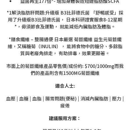
益菌再生177倍*- 增加身體製造短鏈脂肪酸SCFA
*1解決脂肪肝問題:升級版 B3比菲德氏菌 「舒暢感受」採
用了升級版B3比菲德氏菌， 日本科研證實服食8-12星期
*，毋須節食及運動， 就能減低內臟脂肪及體脂。
*膳食纖維 – 整腸通便 日本嚴選 菊苣纖維 益生元菊苣纖
維，又稱糖菊（INULIN）， 能將食物中的糖分、多餘脂
質與老廢角排走， 有助排毒，效果更顯著。
市面上的菊苣纖維產品零售價/成份約: $700/1000mg而我
們的產品則含有1500MG菊苣纖維
適合人士:
血壓 | 血糖 | 血脂 | 腸胃問題(便秘) | 消減內臟脂肪 | 壓力 |
疲倦
建議服用方案：