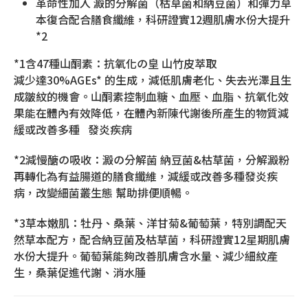
革命性加入 澱的分解菌（枯草菌和納豆菌）和彈力草
本復合配合膳食纖維，科研證實12週肌膚水份大提升
*2
*1含47種山酮素：抗氧化の皇 山竹皮萃取
減少達30%AGEs* 的生成，減低肌膚老化、失去光澤且生
成皺紋的機會。山酮素控制血糖、血壓、血脂、抗氧化效
果能在體內有效降低，在體內新陳代謝後所產生的物質減
緩或改善多種 發炎疾病
*2減慢醣の吸收：澱の分解菌 納豆菌&枯草菌，分解澱粉
再轉化為有益腸道的膳食纖維，減緩或改善多種發炎疾
病，改變細菌叢生態 幫助排便順暢。
*3草本嫩肌：牡丹、桑葉、洋甘菊&葡萄葉，特別調配天
然草本配方，配合納豆菌及枯草菌，科研證實12星期肌膚
水份大提升。葡萄葉能夠改善肌膚含水量、減少細紋產
生，桑葉促進代謝、消水腫