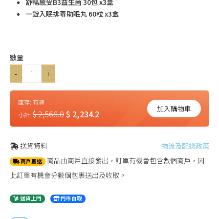
舒暢感受B3益生菌 30包 x3盒
一錠入眠排毒助眠丸 60粒 x3盒
數量
-
+
庫存:
有貨
加入購物車
$ 2,568.0
$ 2,234.2
小計:
送貨資料
物流及配送政策
商品由商戶直接發出，訂單有機會包含數個商戶，因
商戶直送
此訂單有機會分數個包裹送出及收取。
送貨上門
門市自取