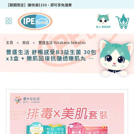
成為IPEshop會員，新會員即可獲得迎新$50購物優惠碼！
主頁
»
商店
»
豐盛生活 Yutakana Seikatsu
豐盛生活 舒暢感受B3益生菌 30包
x3盒 + 嫩肌回復抗醣透嫩肌丸 60
粒 x3盒