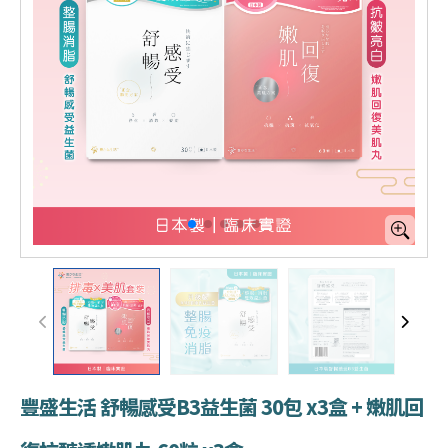
豐盛生活 舒暢感受B3益生菌 30包 x3盒 + 嫩肌回