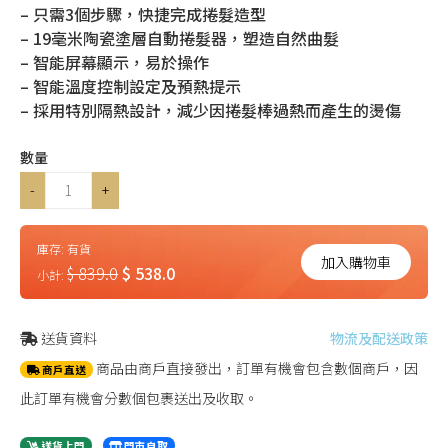
– 只需3個步驟，快捷完成捲髮造型
– 19毫米陶瓷塗層自動捲髮器，塑造自然曲髮
– 智能屏幕顯示，易於操作
– 智能溫度控制設定及預熱提示
– 採用特別隔熱設計，減少因捲髮棒過熱而產生的燙傷
數量
-
+
庫存:
有貨
加入購物車
$ 839.0
$ 538.0
小計:
送貨資料
物流及配送政策
商品由商戶直接發出，訂單有機會包含數個商戶，因
商戶直送
此訂單有機會分數個包裹送出及收取。
送貨上門
門市自取