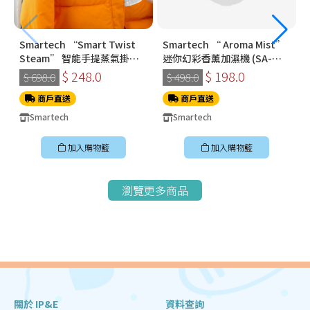
Smartech “Smart Twist
Smartech “ Aroma Mist”
Steam” 智能手提蒸氣掛燙
迷你幻彩香薰加濕機 (SA-
機 (SS-8108)
8009)
$ 248.0
$ 198.0
$ 698.0
$ 498.0
商戶直送
商戶直送
Smartech
Smartech
加入購物籃
加入購物籃
瀏覽更多商品
關於 IP&E
資料查詢