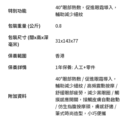
40°眼部熱敷，促進眼霜導入，
特別功能
輔助減少細紋
包裝重量
(
公斤
)
0.8
包裝尺寸
(
闊
x
高
x
深
31x143x77
毫米
)
保養範圍
香港
保養詳情
1年保養: 人工+零件
40°眼部熱敷 / 促進眼霜導入，
輔助減少細紋 / 高頻震動按摩 /
舒緩眼部疲勞，減少黑眼圈 / 觸
附加資料
摸感應開關，接觸皮膚自動啟動
/ 仿生指腹按摩頭，膚感舒適 /
筆式時尚造型，小巧便攜