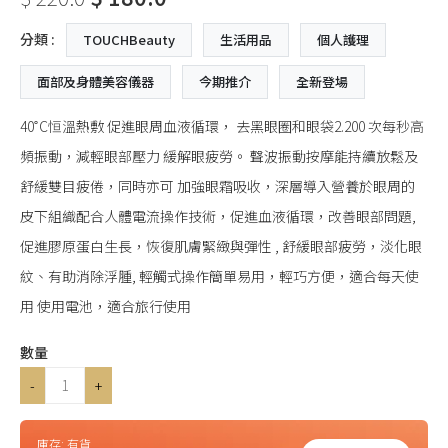
分類 :
TOUCHBeauty
生活用品
個人護理
面部及身體美容儀器
今期推介
全新登場
40˚C恒溫熱敷 促進眼周血液循環， 去黑眼圈和眼袋2.200 次每秒高
頻振動，減輕眼部壓力 緩解眼疲勞。 聲波振動按摩能持續放鬆及
舒緩雙目疲倦，同時亦可 加強眼霜吸收，深層導入營養於眼周的
皮下組織配合人體電流操作技術，促進血液循環，改善眼部問題,
促進膠原蛋白生長，恢復肌膚緊緻與彈性 , 舒緩眼部疲勞，淡化眼
紋、有助消除浮腫, 輕觸式操作簡單易用，輕巧方便，適合每天使
用 使用電池，適合旅行使用
數量
-
+
庫存:
有貨