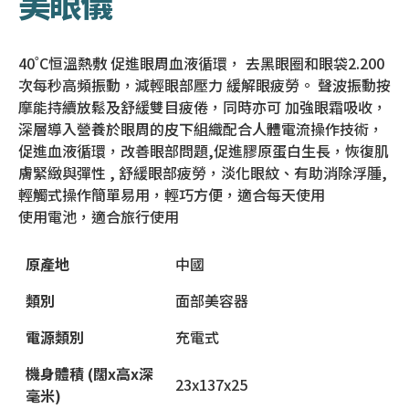
美眼儀
40˚C恒溫熱敷 促進眼周血液循環， 去黑眼圈和眼袋2.200
次每秒高頻振動，減輕眼部壓力 緩解眼疲勞。 聲波振動按
摩能持續放鬆及舒緩雙目疲倦，同時亦可 加強眼霜吸收，
深層導入營養於眼周的皮下組織配合人體電流操作技術，
促進血液循環，改善眼部問題,促進膠原蛋白生長，恢復肌
膚緊緻與彈性 , 舒緩眼部疲勞，淡化眼紋、有助消除浮腫,
輕觸式操作簡單易用，輕巧方便，適合每天使用
使用電池，適合旅行使用
原產地
中國
類別
面部美容器
電源類別
充電式
機身體積
(
闊
x
高
x
深
23x137x25
毫米
)