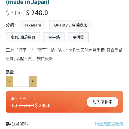
(made in Japan)
$ 619.0
$ 248.0
分類 :
Takehara
Quality Life 德意居
廚具/ 廚房用具
雪平鍋
單柄煲
正宗 “行平” / “雪平” 鍋 – Yukihira Pot 天然木質手柄, 符合手部
設計, 易握不燙手 雙口設計
數量
-
+
庫存:
有貨
加入購物車
$ 619.0
$ 248.0
小計:
送貨資料
物流及配送政策