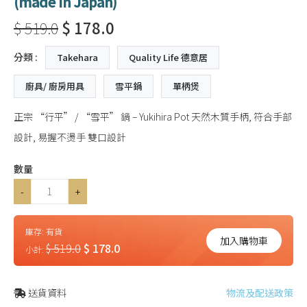
(made in Japan)
$ 519.0
$ 178.0
分類 :
Takehara
Quality Life 德意居
廚具/ 廚房用具
雪平鍋
單柄煲
正宗 “行平” / “雪平” 鍋 – Yukihira Pot 天然木質手柄, 符合手部
設計, 易握不燙手 雙口設計
數量
-
+
庫存:
有貨
加入購物車
$ 519.0
$ 178.0
小計:
送貨資料
物流及配送政策