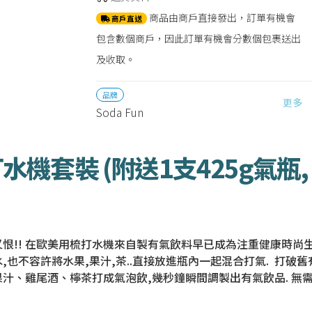
商品由商戶直接發出，訂單有機會
商戶直送
包含數個商戶，因此訂單有機會分數個包裹送出
及收取。
品牌
更多
Soda Fun
梳打水機套裝 (附送1支425g氣瓶
!! 在歐美用梳打水機來自製有氣飲料早已成為注重健康時尚生
,也不容許將水果,果汁,茶..直接放進瓶內一起混合打氣. 打破
把果汁、雞尾酒、檸茶打成氣泡飲,幾秒鐘瞬間調製出有氣飲品. 