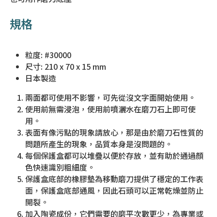
規格
粒度: #30000
尺寸: 210 x 70 x 15 mm
日本製造
兩面都可使用不影響，可先從沒文字面開始使用。
使用前無需浸泡，使用前噴灑水在磨刀石上即可使
用。
表面有像污點的現象請放心，那是由於磨刀石性質的
問題所產生的現象，品質本身是沒問題的。
每個保護盒都可以堆疊以便於存放，並有助於通過顏
色快速識別粗細度。
保護盒底部的橡膠墊為移動磨刀提供了穩定的工作表
面，保護盒底部通風，因此石頭可以正常乾燥並防止
開裂。
加入陶瓷成份，它們需要的磨平次數更少，為專業或