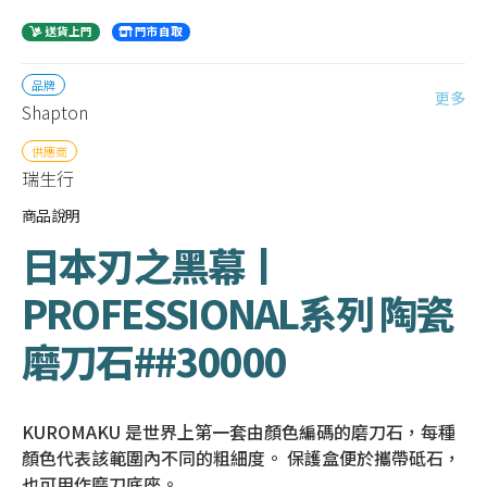
送貨上門
門市自取
品牌
更多
Shapton
供應商
瑞生行
商品說明
日本刃之黑幕丨
PROFESSIONAL系列 陶瓷
磨刀石##30000
KUROMAKU 是世界上第一套由顏色編碼的磨刀石，每種
顏色代表該範圍內不同的粗細度。 保護盒便於攜帶砥石，
也可用作磨刀底座。