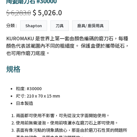
陶瓷磨刀石 #30000
$ 6,283.0
$ 5,026.0
分類 :
Shapton
刀具
廚具/ 廚房用具
KUROMAKU 是世界上第一套由顏色編碼的磨刀石，每種
顏色代表該範圍內不同的粗細度。 保護盒便於攜帶砥石，
也可用作磨刀底座。
規格
粒度: #30000
尺寸: 210 x 70 x 15 mm
日本製造
兩面都可使用不影響，可先從沒文字面開始使用。
使用前無需浸泡，使用前噴灑水在磨刀石上即可使用。
表面有像污點的現象請放心，那是由於磨刀石性質的問題所