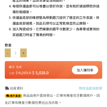
產生的現象，品質本身是沒問題的。
每個保護盒都可以堆疊以便於存放，並有助於通過顏色快速
識別粗細度。
保護盒底部的橡膠墊為移動磨刀提供了穩定的工作表面，保
護盒底部通風，因此石頭可以正常乾燥並防止開裂。
加入陶瓷成份，它們需要的磨平次數更少，為專業或實用的
家庭磨刀時省了寶貴的時間。
數量
-
+
庫存:
有貨
加入購物車
$ 6,283.0
$ 5,026.0
小計:
送貨資料
物流及配送政策
商品由商戶直接發出，訂單有機會包含數個商戶，因
商戶直送
此訂單有機會分數個包裹送出及收取。