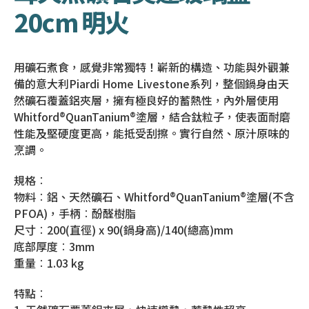
20cm 明火
用礦石煮食，感覺非常獨特！嶄新的構造、功能與外觀兼
備的意大利Piardi Home Livestone系列，整個鍋身由天
然礦石覆蓋鋁夾層，擁有極良好的蓄熱性，內外層使用
Whitford®QuanTanium®塗層，結合鈦粒子，使表面耐磨
性能及堅硬度更高，能抵受刮擦。實行自然、原汁原味的
烹調。
規格︰
物料︰鋁、天然礦石、Whitford®QuanTanium®塗層(不含
PFOA)，手柄︰酚醛樹脂
尺寸︰200(直徑) x 90(鍋身高)/140(總高)mm
底部厚度︰3mm
重量︰1.03 kg
特點︰