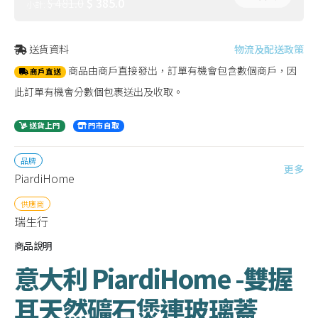
$ 481.0
$ 385.0
小計:
送貨資料
物流及配送政策
商品由商戶直接發出，訂單有機會包含數個商戶，因
商戶直送
此訂單有機會分數個包裹送出及收取。
送貨上門
門市自取
品牌
更多
PiardiHome
供應商
瑞生行
商品說明
意大利 PiardiHome -雙握
耳天然礦石煲連玻璃蓋