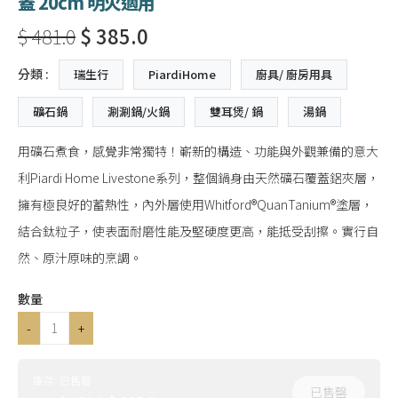
蓋 20cm 明火適用
$ 481.0
$ 385.0
分類 :
瑞生行
PiardiHome
廚具/ 廚房用具
礦石鍋
涮涮鍋/火鍋
雙耳煲/ 鍋
湯鍋
用礦石煮食，感覺非常獨特！嶄新的構造、功能與外觀兼備的意大
利Piardi Home Livestone系列，整個鍋身由天然礦石覆蓋鋁夾層，
擁有極良好的蓄熱性，內外層使用Whitford®QuanTanium®塗層，
結合鈦粒子，使表面耐磨性能及堅硬度更高，能抵受刮擦。實行自
然、原汁原味的烹調。
數量
-
+
庫存:
已售罄
已售罄