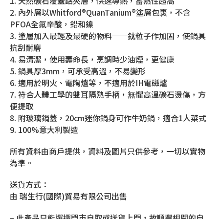
1. 天然礦石覆蓋鋁夾層，快速導熱，蓄熱性超高
2. 內外層以Whitford®QuanTanium®塗層包裹，不含
PFOA全氟辛酸，鉛和鎳
3. 塗層加入最輕及最硬的物料──鈦粒子作加固，使鍋具
抗刮耐磨
4. 易清潔，使用壽命長，烹調時少油煙，更健康
5. 鍋具厚3mm，可承受高溫，不易變形
6. 適用於明火、電陶爐等，不適用於IH電磁爐
7. 符合人體工學的雙耳隔熱手柄，無懼高溫礦石燙傷，方
便提取
8. 附玻璃鍋蓋，20cm迷你鍋身可作牛奶鍋，適合1人菜式
9. 100%意大利製造
所有資料由商戶提供，資料及圖片只供參考，一切以實物
為準。
送貨方式：
由 瑞生行(國際)貿易有限公司出售
– 此產品只能選擇門市自取或送貨上門，故順豐相關的自