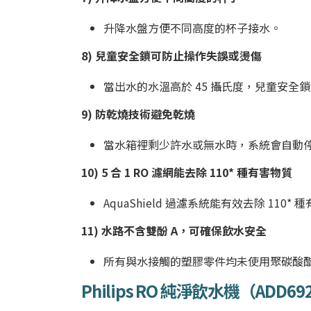
升降水盤方便不同高度的杯子接水。
8) 兒童安全鎖可防止操作失誤或燙傷
當出水的水溫高於 45 攝氏度，兒童安
9) 防乾燒技術避免乾燒
當水箱裡剩少許水或無水時，系統會自動
10) 5 合 1 RO 濾網能去除 110* 種有害物質
AquaShield 過濾系統能有效去除 11
11) 水路不含雙酚 A，可確保飲水安全
所有與水接觸的塑膠零件均未使用聚碳酸酯
Philips RO 純淨飲水機（
ADD69