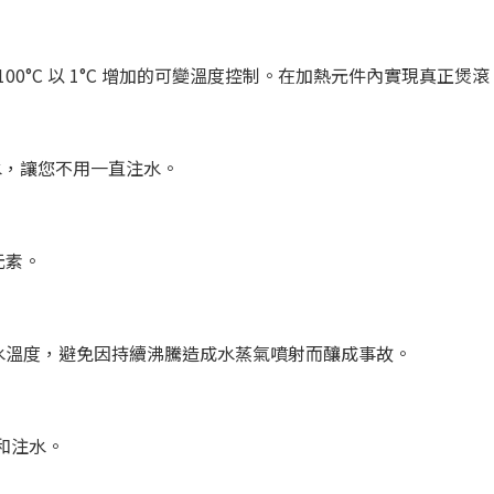
至 100°C 以 1°C 增加的可變溫度控制。在加熱元件內實現真正煲滾
水，讓您不用一直注水。
元素。
水溫度，避免因持續沸騰造成水蒸氣噴射而釀成事故。
水和注水。