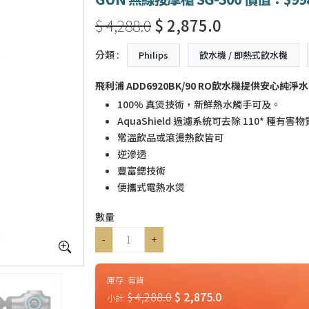
$ 4,288.0
$ 2,875.0
分類 :
Philips
飲水機 / 即熱式飲水機
飛利浦
ADD6920BK
/90 RO飲水機提供安心純淨水
100% 真煲技術，新鮮熱水觸手可及。
AquaShield 過濾系統可去除 110* 種有害物
常溫飲品或滾燙熱飲皆可
逆滲透
豐富鍶技術
便攜式電熱水煲
數量
-
+
庫存:
有貨
$ 4,288.0
$ 2,875.0
小計: