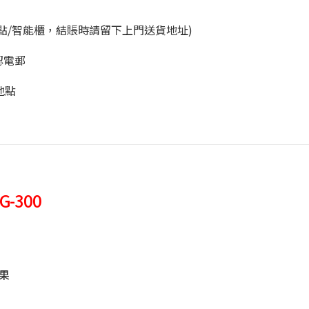
點/智能櫃，結賬時請留下上門送貨地址)
認電郵
地點
G-300
果