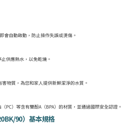
全鎖即會自動啟動，防止操作失誤或燙傷。
停止供應熱水，以免乾燒。
0* 種有害物質，為您和家人提供新鮮潔淨的水質。
（PC）等含有雙酚A（BPA）的材質，並通過國際安全認證。
20BK
/90）基本規格