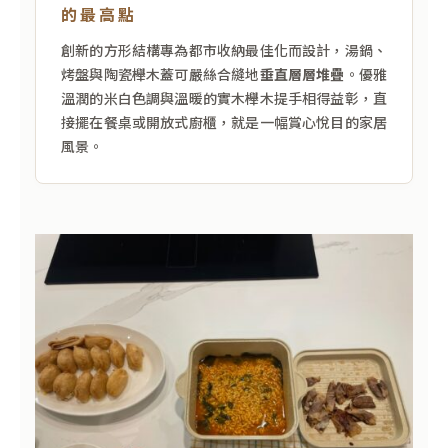
的最高點
創新的方形結構專為都市收納最佳化而設計，湯鍋、
烤盤與陶瓷櫸木蓋可嚴絲合縫地
垂直層層堆疊
。優雅
溫潤的米白色調與溫暖的實木櫸木提手相得益彰，直
接擺在餐桌或開放式廚櫃，就是一幅賞心悅目的家居
風景。