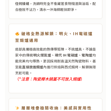
任何接縫
，洗鍋時完全不會藏匿食物殘渣與油垢，配
合極效不沾力，清水一沖海綿輕抹即淨。
破格全熱源解鎖：明火、IH電磁爐
至焗爐通用
底部具備極高效能的熱傳導矩陣，不挑爐具。不論是
家中的傳統
明火煤氣爐、現代 IH 電磁爐、電陶爐
均
能完美均勻導熱。更因採用耐高溫天然陶瓷物料，甚
至能
直接放進焗爐
內進行烘焙與西式焗烤，解鎖無限
烹飪可能。
（*
注意：陶瓷櫸木鍋蓋不可放入焗爐
）
層層堆疊極簡收納：美感與實用性