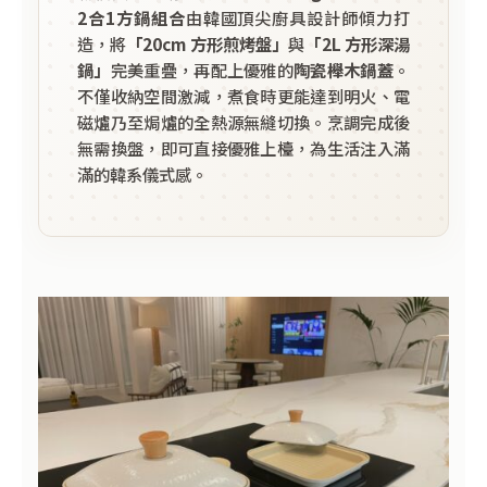
2合1方鍋組合
由韓國頂尖廚具設計師傾力打
造，將
「20cm 方形煎烤盤」
與
「2L 方形深湯
鍋」
完美重疊，再配上優雅的
陶瓷櫸木鍋蓋
。
不僅收納空間激減，煮食時更能達到明火、電
磁爐乃至焗爐的全熱源無縫切換。烹調完成後
無需換盤，即可直接優雅上檯，為生活注入滿
滿的韓系儀式感。