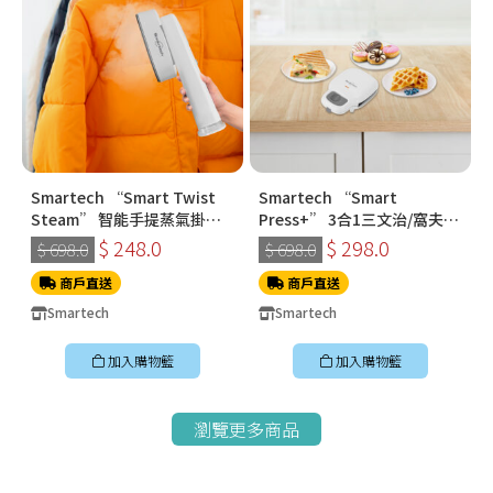
Smartech “Smart Twist
Smartech “Smart
Steam” 智能手提蒸氣掛燙
Press+” 3合1三文治/窩夫/
機 (SS-8108)
冬甩機 SM-2228
$ 248.0
$ 298.0
$ 698.0
$ 698.0
商戶直送
商戶直送
Smartech
Smartech
加入購物籃
加入購物籃
瀏覽更多商品