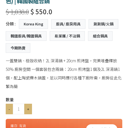
色) | 韓國製組合鍋
$ 1,038.0
$ 550.0
分類 :
Korea King
廚具/ 廚房用具
涮涮鍋/火鍋
韓國廚具/韓國鍋具
易潔鑊 / 不沾鍋
組合鍋具
今期熱賣
一蓋雙鍋、極致收納！2L 深湯鍋 + 20cm 煎烤盤，完美堆疊釋放
50% 廚房空間 一個套裝包含兩鍋：20cm 煎烤盤1 個及2L 深湯鍋1
個，配上陶瓷櫸木鍋蓋，足以同時應付各種下廚所需，廚房從此化
繁為簡
數量
-
+
庫存:
有貨