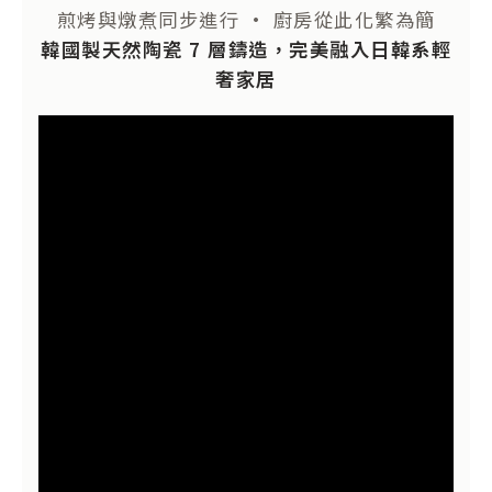
煎烤與燉煮同步進行 • 廚房從此化繁為簡
韓國製天然陶瓷 7 層鑄造，完美融入日韓系輕
奢家居