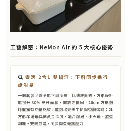
工藝解密：NeMon Air 的 5 大核心優勢
靈活 2合1 雙鍋流：下廚同步進行
話咁易
一個套裝涵蓋全能下廚所需。比傳統圓鍋，方形設計
能提升 30% 烹飪面積，擺放更穩固。
20cm 方形煎
烤盤
擁有立體格紋，能煎出完美牛扒與香脆烤肉；
2L
方形深湯鍋
具備黃金深度，適合燉湯、小火鍋、熬煮
咖哩。雙鍋並進，同步開煮毫無壓力。