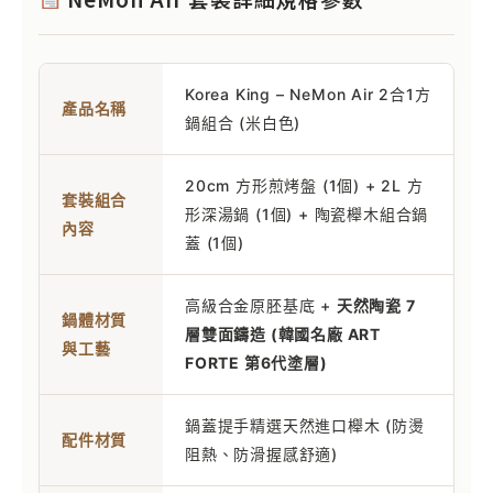
Korea King – NeMon Air 2合1方
產品名稱
鍋組合 (米白色)
20cm 方形煎烤盤 (1個) + 2L 方
套裝組合
形深湯鍋 (1個) + 陶瓷櫸木組合鍋
內容
蓋 (1個)
高級合金原胚基底 +
天然陶瓷 7
鍋體材質
層雙面鑄造 (韓國名廠 ART
與工藝
FORTE 第6代塗層)
鍋蓋提手精選天然進口櫸木 (防燙
配件材質
阻熱、防滑握感舒適)