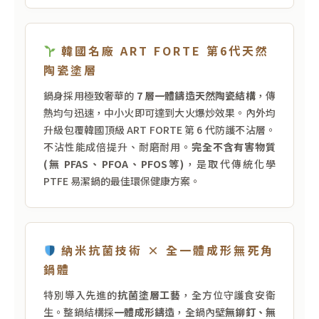
韓國名廠 ART FORTE 第6代天然
陶瓷塗層
鍋身採用極致奢華的
7 層一體鑄造天然陶瓷結構
，傳
熱均勻迅速，中小火即可達到大火爆炒效果。內外均
升級包覆韓國頂級 ART FORTE 第 6 代防護不沾層。
不沾性能成倍提升、耐磨耐用。
完全不含有害物質
(無 PFAS、PFOA、PFOS等)
，是取代傳統化學
PTFE 易潔鍋的最佳環保健康方案。
納米抗菌技術 × 全一體成形無死角
鍋體
特別導入先進的
抗菌塗層工藝
，全方位守護食安衛
生。整鍋結構採
一體成形鑄造
，全鍋內壁
無鉚釘、無