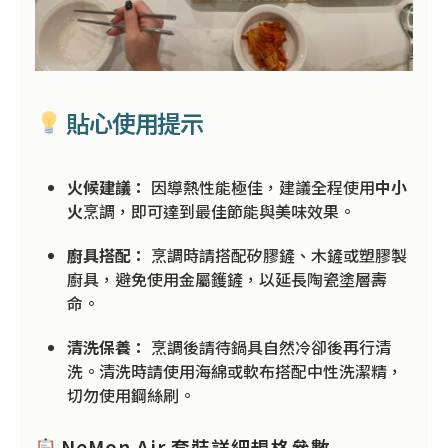
貼心使用提示
火候建議：
因導熱性能極佳，建議全程使用
中小
火
烹調，即可達到最佳節能與美味效果。
廚具搭配：
烹調時請搭配矽膠鏟、木鏟或塑膠製
廚具，避免使用金屬鑊鏟，以延長陶瓷塗層壽
命。
清洗保養：
烹調後請待鍋具自然冷卻後再行清
洗。清洗時請使用海綿或軟布搭配中性洗潔精，
切勿使用鋼絲刷。
NeMon Air 套裝詳細規格參數