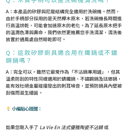
A：本產品的矽膠與尼龍結構完全適用於洗碗機。然而，
由於手柄部分採用的是天然櫸木原木，若洗碗機長時間進
行高溫烘乾，可能會加速原木的老化。為了延長原木把手
的溫潤色澤與壽命，我們依然更推薦您手洗清潔，清洗後
放置於通風處自然晾乾即可。
Q：這款矽膠廚具適合用在鐵鍋或不鏽
鋼鍋嗎？
A：完全可以。雖然它最常作為「不沾鍋專用鏟」，但其
溫柔防刮的特性同樣適用於鑄鐵鍋、不鏽鋼鍋及琺瑯鍋，
能有效杜絕金屬碰撞發出的刺耳噪音，並預防鍋具內壁被
刮傷而滋生細菌。
小編貼心提醒：
如果您剛入手了
La Vie En 法式優雅陶瓷不沾鍋
或