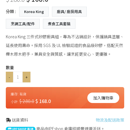
分類 :
Korea King
廚具/ 廚房用具
烹調工具/配件
煮食工具套裝
Korea King 三件式矽膠廚具組，專為不沾鍋設計，保護鍋具塗層、
延長使用壽命。採用 SGS 及 UL 檢驗認證的食品級矽膠，搭配天然
櫸木原木把手，兼具安全與質感，讓烹飪更安心、更優雅。
數量
-
+
庫存:
有貨
加入購物車
$ 280.0
$ 168.0
小計:
送貨資料
物流及配送政策
商品由IPEshop 倉庫經順豐速運派送。
IPESHOP 直送