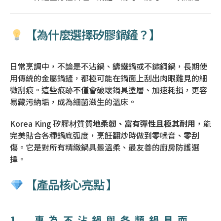
【為什麼選擇矽膠鍋鏟？】
日常烹調中，不論是不沾鍋、鑄鐵鍋或不鏽鋼鍋，長期使
用傳統的金屬鍋鏟，都極可能在鍋面上刮出肉眼難見的細
微刮痕。這些痕跡不僅會破壞鍋具塗層、加速耗損，更容
易藏污納垢，成為細菌滋生的溫床。
Korea King 矽膠材質
質地柔韌、富有彈性且極其耐用
，能
完美貼合各種鍋底弧度，烹飪翻炒時做到零噪音、零刮
傷。它是對所有精緻鍋具最溫柔、最友善的廚房防護選
擇。
【產品核心亮點 】
1. 專為不沾鍋與各類鍋具而