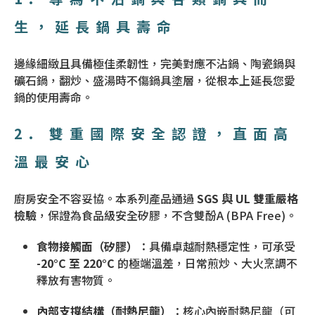
生，延長鍋具壽命
邊緣細緻且具備極佳柔韌性，完美對應不沾鍋、陶瓷鍋與
礦石鍋，翻炒、盛湯時不傷鍋具塗層，從根本上延長您愛
鍋的使用壽命。
2. 雙重國際安全認證，直面高
溫最安心
廚房安全不容妥協。本系列產品通過
SGS 與 UL 雙重嚴格
檢驗
，保證為食品級安全矽膠，不含雙酚A (BPA Free)。
食物接觸面（矽膠）
：具備卓越耐熱穩定性，可承受
-20°C 至 220°C
的極端溫差，日常煎炒、大火烹調不
釋放有害物質。
內部支撐結構（耐熱尼龍）
：核心內嵌耐熱尼龍（可