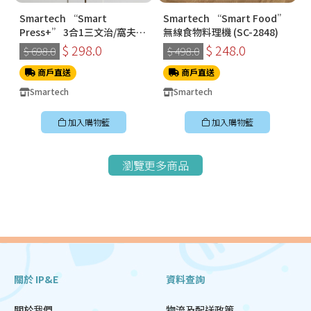
Smartech “Smart
Smartech “Smart Food”
Press+” 3合1三文治/窩夫/
無線食物料理機 (SC-2848)
冬甩機 SM-2228
$ 298.0
$ 248.0
$ 698.0
$ 498.0
商戶直送
商戶直送
Smartech
Smartech
加入購物籃
加入購物籃
瀏覽更多商品
關於 IP&E
資料查詢
關於我們
物流及配送政策