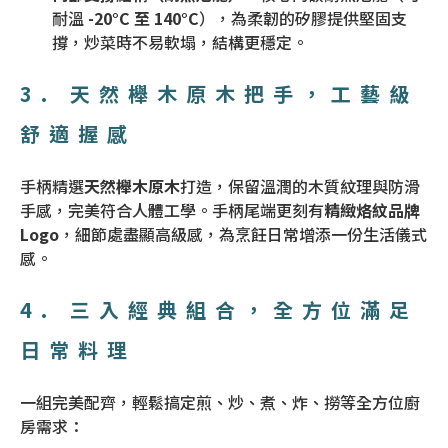
耐溫
-20°C 至 140°C
），為柔韌的矽膠提供堅固支
撐，炒菜時不易軟塌，結構更穩定。
3. 天然櫸木原木把手，工藝級
舒適握感
手柄精選
天然櫸木原木
打造，保留溫潤的木質紋理與防滑
手感，完美符合人體工學。手柄尾端更刻有
精緻烙紋品牌
Logo
，細節處盡顯高級感，為烹飪日常增添一份生活儀式
感。
4. 三入經典組合，全方位滿足
日常料理
一組完美配齊，輕鬆搞定煎、炒、煮、炸、撈等全方位廚
房需求：