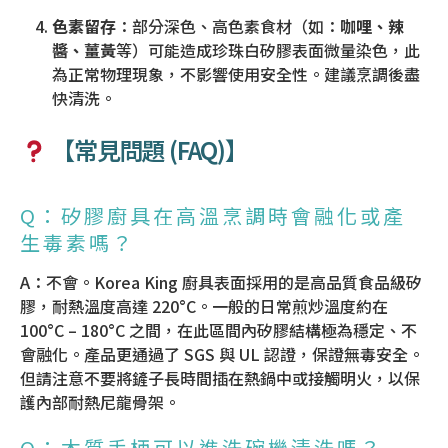
色素留存
：部分深色、高色素食材（如：
咖哩、辣
醬、薑黃
等）可能造成珍珠白矽膠表面微量染色，此
為正常物理現象，不影響使用安全性。建議烹調後盡
快清洗。
【常見問題 (FAQ)】
Q：矽膠廚具在高溫烹調時會融化或產
生毒素嗎？
A：不會。Korea King 廚具表面採用的是高品質食品級矽
膠，耐熱溫度高達 220°C。一般的日常煎炒溫度約在
100°C – 180°C 之間，在此區間內矽膠結構極為穩定、不
會融化。產品更通過了 SGS 與 UL 認證，保證無毒安全。
但請注意不要將鏟子長時間插在熱鍋中或接觸明火，以保
護內部耐熱尼龍骨架。
Q：木質手柄可以進洗碗機清洗嗎？