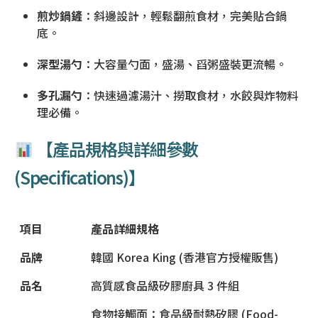
煎炒鍋鏟
：斜邊設計，輕鬆翻煎食材，完美貼合鍋
底。
深型湯勺
：大容量勺面，盛湯、舀粥盛裝更流暢。
多孔漏勺
：快速過濾湯汁、撈取食材，水餃與炸物料
理必備。
【產品規格與詳細參數
(Specifications)】
項目
產品詳細規格
品牌
韓國 Korea King (香港官方授權販售)
品名
高質感食品級矽膠廚具 3 件組
食物接觸面：食品級耐熱矽膠 (Food-