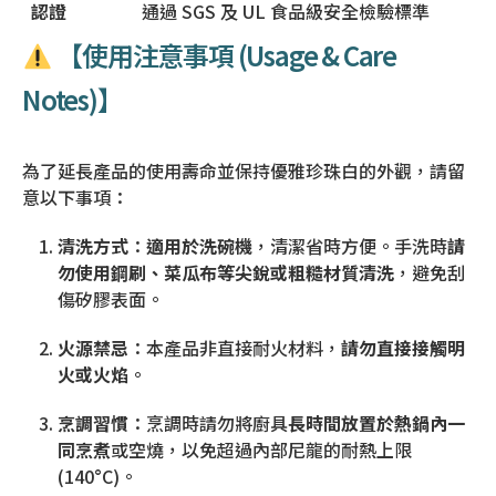
認證
通過 SGS 及 UL 食品級安全檢驗標準
【使用注意事項 (Usage & Care
Notes)】
為了延長產品的使用壽命並保持優雅珍珠白的外觀，請留
意以下事項：
清洗方式
：
適用於洗碗機
，清潔省時方便。手洗時
請
勿使用鋼刷、菜瓜布等尖銳或粗糙材質清洗
，避免刮
傷矽膠表面。
火源禁忌
：本產品非直接耐火材料，
請勿直接接觸明
火或火焰
。
烹調習慣
：烹調時請勿將廚具
長時間放置於熱鍋內一
同烹煮
或空燒，以免超過內部尼龍的耐熱上限
(140°C)。