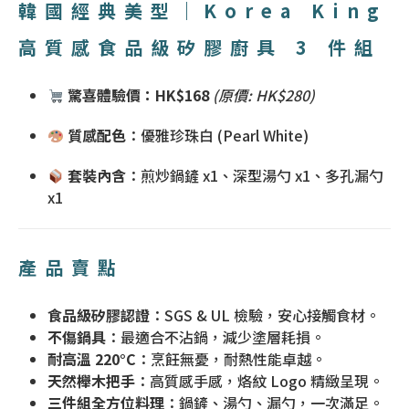
韓國經典美型｜Korea King
高質感食品級矽膠廚具 3 件組
驚喜體驗價：HK$168
(原價: HK$280)
質感配色
：優雅珍珠白 (Pearl White)
套裝內含
：煎炒鍋鏟 x1、深型湯勺 x1、多孔漏勺
x1
產品賣點
食品級矽膠認證
：SGS & UL 檢驗，安心接觸食材。
不傷鍋具
：最適合不沾鍋，減少塗層耗損。
耐高溫 220°C
：烹飪無憂，耐熱性能卓越。
天然櫸木把手
：高質感手感，烙紋 Logo 精緻呈現。
三件組全方位料理
：鍋鏟、湯勺、漏勺，一次滿足。