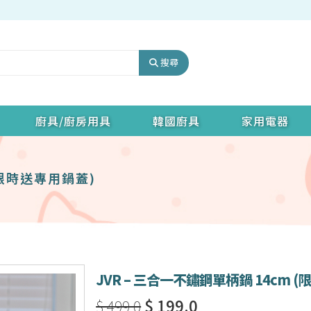
搜尋
廚具/廚房用具
韓國廚具
家用電器
(限時送專用鍋蓋)
JVR – 三合一不鏽鋼單柄鍋 14cm 
$ 499.0
$ 199.0