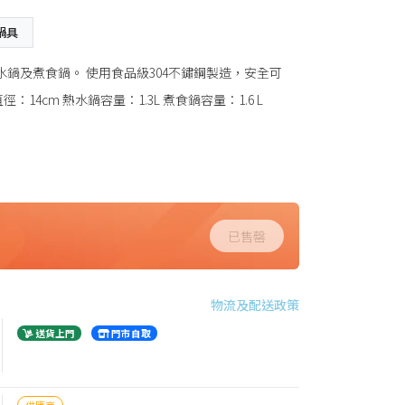
鍋具
水鍋及煮食鍋。 使用食品級304不鏽鋼製造，安全可
4cm 熱水鍋容量：1.3L 煮食鍋容量：1.6 L
已售罄
物流及配送政策
送貨上門
門市自取
供應商