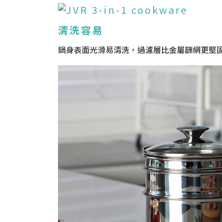
清洗容易
鍋身表面光滑易清洗，過濾層比金屬篩網更堅