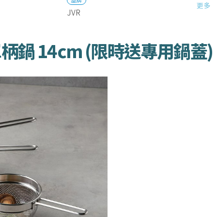
更多
JVR
單柄鍋 14cm (限時送專用鍋蓋)