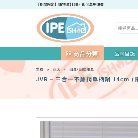
成為IPEshop會員，新會員即可獲得迎新$50購物優惠碼！
商品分類
品牌目錄
主頁
»
商店
»
廚具/ 廚房用具
JVR – 三合一不鏽鋼單柄鍋 14cm 