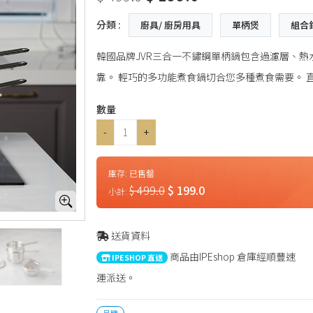
分類 :
廚具/ 廚房用具
單柄煲
組合
韓國品牌JVR三合一不鏽鋼單柄鍋包含過濾層、熱
靠。 輕巧的多功能煮食鍋切合您多種煮食需要。 直徑：1
數量
-
+
庫存:
已售罄
$ 499.0
$ 199.0
小計:
送貨資料
商品由IPEshop 倉庫經順豐速
IPESHOP 直送
運派送。
品牌