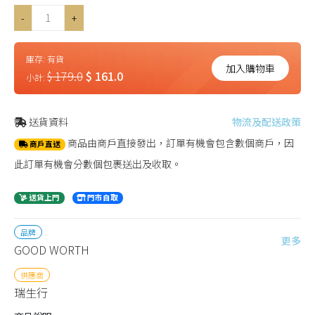
-
+
庫存:
有貨
加入購物車
$ 179.0
$ 161.0
小計:
送貨資料
物流及配送政策
商品由商戶直接發出，訂單有機會包含數個商戶，因
商戶直送
此訂單有機會分數個包裹送出及收取。
送貨上門
門市自取
品牌
更多
GOOD WORTH
供應商
瑞生行