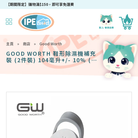
成為IPEshop會員，新會員即可獲得迎新$50購物優惠碼！
主頁
»
商店
»
Good Worth
GOOD WORTH 鞋形除濕機補充
裝 (2件裝) 104毫升+/- 10% (每
個52毫升x2個) (需配合GW 還原
座使用)