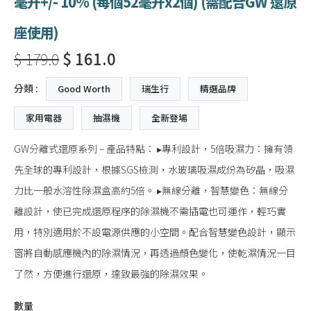
毫升+/- 10% (每個52毫升x2個) (需配合GW 還原
座使用)
$ 179.0
$ 161.0
分類 :
Good Worth
瑞生行
精選品牌
家用電器
抽濕機
全新登場
GW分離式還原系列 – 產品特點： ▸專利設計，5倍吸濕力：擁有領
先全球的專利設計，根據SGS檢測，水玻璃吸濕成份為矽晶，吸濕
力比一般水溶性除濕盒高約5倍。 ▸無線分離，智慧變色：無線分
離設計，使已完成還原程序的除濕機不需插電也可運作，輕巧實
用，特別適用於不設電源供應的小空間。配合智慧變色設計，顯示
窗將自動感應機內的除濕情況，再透過顏色變化，使乾濕情況一目
了然，方便進行還原，達致最強的除濕效果。
數量