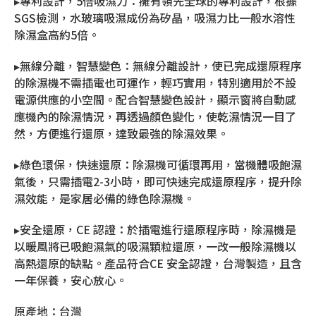
▸專利設計，5倍吸濕力：擁有領先全球的專利設計，根據
SGS檢測，水玻璃吸濕成份為矽晶，吸濕力比一般水溶性
除濕盒高約5倍。
▸無線分離，智慧變色：無線分離設計，使已完成還原程序
的除濕機不需插電也可運作，輕巧實用，特別適用於不設
電源供應的小空間。配合智慧變色設計，顯示窗將自動感
應機內的除濕情況，再透過顏色變化，使乾濕情況一目了
然，方便進行還原，達致最強的除濕效果。
▸綠色環保，快速還原：除濕機可循環再用，當機體吸飽濕
氣後，只需插電2-3小時，即可快速完成還原程序，提升除
濕效能，是家居必備的綠色除濕機。
▸安全還原，CE 認證：於插電進行還原程序時，除濕機是
以暖風將已吸飽濕氣的吸濕顆粒還原，一改一般除濕機以
高熱還原的缺點。產品符合CE 安全認證，台灣製造，且含
一年保養，安心放心。
原產地：台灣